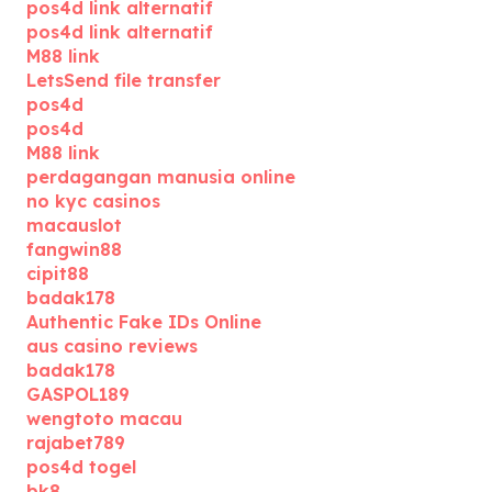
pos4d link alternatif
pos4d link alternatif
M88 link
LetsSend file transfer
pos4d
pos4d
M88 link
perdagangan manusia online
no kyc casinos
macauslot
fangwin88
cipit88
badak178
Authentic Fake IDs Online
aus casino reviews
badak178
GASPOL189
wengtoto macau
rajabet789
pos4d togel
bk8