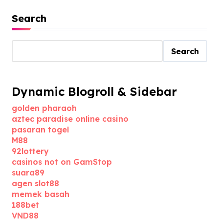
Search
Search
Dynamic Blogroll & Sidebar
golden pharaoh
aztec paradise online casino
pasaran togel
M88
92lottery
casinos not on GamStop
suara89
agen slot88
memek basah
188bet
VND88