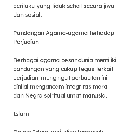
perilaku yang tidak sehat secara jiwa
dan sosial.
Pandangan Agama-agama terhadap
Perjudian
Berbagai agama besar dunia memiliki
pandangan yang cukup tegas terkait
perjudian, mengingat perbuatan ini
dinilai mengancam integritas moral
dan Negro spiritual umat manusia.
Islam
Dalam Islam, perjudian termasuk