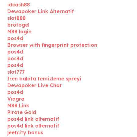
idcash88
Dewapoker Link Alternatif
slot888
brotogel
M88 login
pos4d
Browser with fingerprint protection
pos4d
pos4d
pos4d
slot777
fren balata temizleme spreyi
Dewapoker Live Chat
pos4d
Viagra
M88 Link
Pirate Gold
pos4d link alternatif
pos4d link alternatif
jeetcity bonus