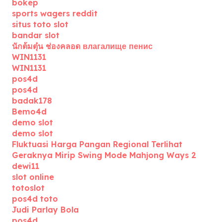
bokep
sports wagers reddit
situs toto slot
bandar slot
นักต้มตุ๋น ช่องคลอด влагалище пенис
WIN1131
WIN1131
pos4d
pos4d
badak178
Bemo4d
demo slot
demo slot
Fluktuasi Harga Pangan Regional Terlihat
Geraknya Mirip Swing Mode Mahjong Ways 2
dewi11
slot online
totoslot
pos4d toto
Judi Parlay Bola
pos4d