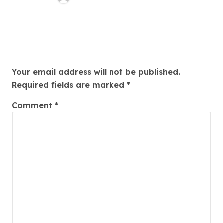
Exhilaration
Leave a Reply
Your email address will not be published.
Required fields are marked
*
Comment
*