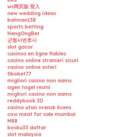
ws网页版 登入
new wedding ideas
batman138
sports betting
HengOngBet
군형사변호사
slot gacor
casinos en ligne fiables
casino online stranieri sicuri
casino online esteri
Sbobet77
migliori casino non aams
agen togel resmi
migliori casino non aams
reddybook ID
casino utan svensk licens
cow meat for sale mumbai
M88
bosku33 daftar
slot malaysia