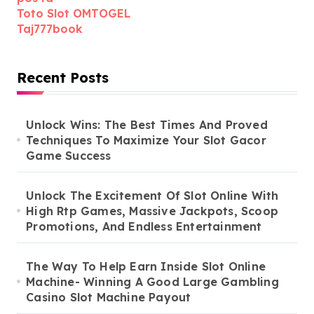
Toto Slot OMTOGEL
Taj777book
Recent Posts
Unlock Wins: The Best Times And Proved
Techniques To Maximize Your Slot Gacor
Game Success
Unlock The Excitement Of Slot Online With
High Rtp Games, Massive Jackpots, Scoop
Promotions, And Endless Entertainment
The Way To Help Earn Inside Slot Online
Machine- Winning A Good Large Gambling
Casino Slot Machine Payout