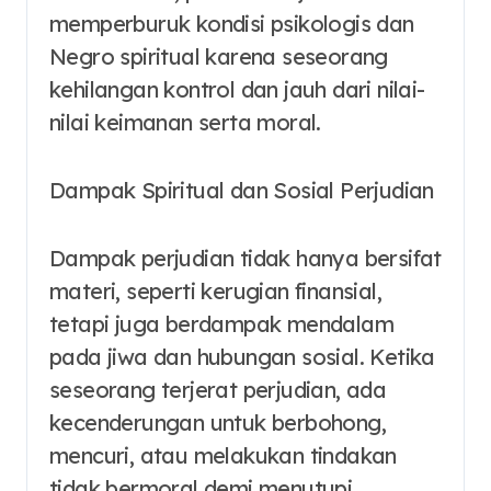
memperburuk kondisi psikologis dan
Negro spiritual karena seseorang
kehilangan kontrol dan jauh dari nilai-
nilai keimanan serta moral.
Dampak Spiritual dan Sosial Perjudian
Dampak perjudian tidak hanya bersifat
materi, seperti kerugian finansial,
tetapi juga berdampak mendalam
pada jiwa dan hubungan sosial. Ketika
seseorang terjerat perjudian, ada
kecenderungan untuk berbohong,
mencuri, atau melakukan tindakan
tidak bermoral demi menutupi