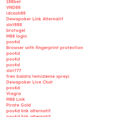
188bet
VND88
idcash88
Dewapoker Link Alternatif
slot888
brotogel
M88 login
pos4d
Browser with fingerprint protection
pos4d
pos4d
pos4d
slot777
fren balata temizleme spreyi
Dewapoker Live Chat
pos4d
Viagra
M88 Link
Pirate Gold
pos4d link alternatif
pos4d link alternatif