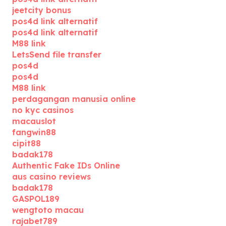
jeetcity bonus
pos4d link alternatif
pos4d link alternatif
M88 link
LetsSend file transfer
pos4d
pos4d
M88 link
perdagangan manusia online
no kyc casinos
macauslot
fangwin88
cipit88
badak178
Authentic Fake IDs Online
aus casino reviews
badak178
GASPOL189
wengtoto macau
rajabet789