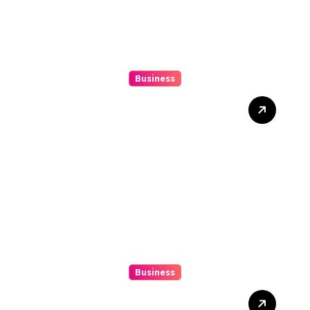
Business
Top 3 Tools To Automatize
Your 4d Lead Tracking
Business
Mix Double Up Secrets Pro