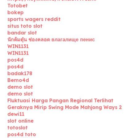
Totobet
bokep
sports wagers reddit
situs toto slot
bandar slot
นักต้มตุ๋น ช่องคลอด влагалище пенис
WIN1131
WIN1131
pos4d
pos4d
badak178
Bemo4d
demo slot
demo slot
Fluktuasi Harga Pangan Regional Terlihat
Geraknya Mirip Swing Mode Mahjong Ways 2
dewi11
slot online
totoslot
pos4d toto