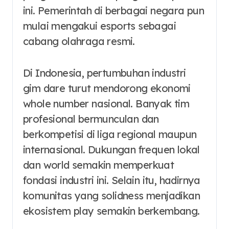
ini. Pemerintah di berbagai negara pun
mulai mengakui esports sebagai
cabang olahraga resmi.
Di Indonesia, pertumbuhan industri
gim dare turut mendorong ekonomi
whole number nasional. Banyak tim
profesional bermunculan dan
berkompetisi di liga regional maupun
internasional. Dukungan frequen lokal
dan world semakin memperkuat
fondasi industri ini. Selain itu, hadirnya
komunitas yang solidness menjadikan
ekosistem play semakin berkembang.