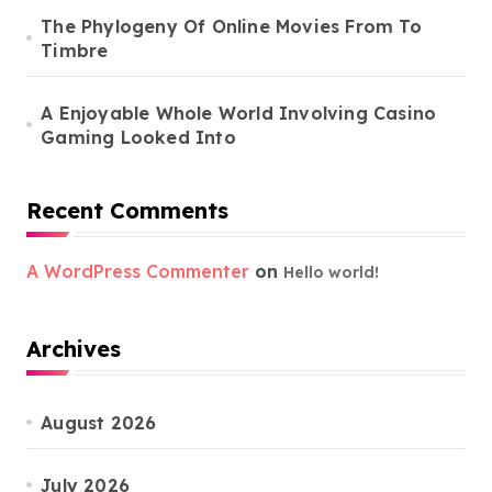
The Phylogeny Of Online Movies From To
Timbre
A Enjoyable Whole World Involving Casino
Gaming Looked Into
Recent Comments
A WordPress Commenter
on
Hello world!
Archives
August 2026
July 2026