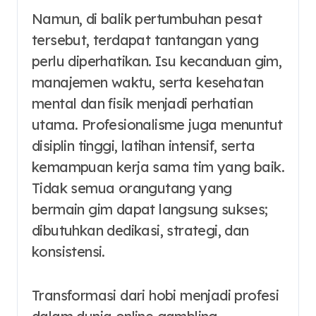
Namun, di balik pertumbuhan pesat
tersebut, terdapat tantangan yang
perlu diperhatikan. Isu kecanduan gim,
manajemen waktu, serta kesehatan
mental dan fisik menjadi perhatian
utama. Profesionalisme juga menuntut
disiplin tinggi, latihan intensif, serta
kemampuan kerja sama tim yang baik.
Tidak semua orangutang yang
bermain gim dapat langsung sukses;
dibutuhkan dedikasi, strategi, dan
konsistensi.
Transformasi dari hobi menjadi profesi