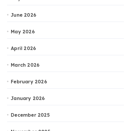
June 2026
May 2026
April 2026
March 2026
February 2026
January 2026
December 2025