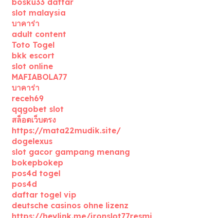
bosku33 daftar
slot malaysia
บาคาร่า
adult content
Toto Togel
bkk escort
slot online
MAFIABOLA77
บาคาร่า
receh69
qqgobet slot
สล็อตเว็บตรง
https://mata22mudik.site/
dogelexus
slot gacor gampang menang
bokepbokep
pos4d togel
pos4d
daftar togel vip
deutsche casinos ohne lizenz
https://heylink.me/ironslot77resmi