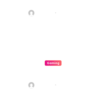
Apa yang Berubah?
sharp_eye
Aug 6, 2026
Gaming
10 Kesalahan Umum Pemain
Poker Online dan Cara
Menghindarinya
sharp_eye
Aug 6, 2026