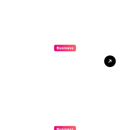
Business
Beginner’s Guide to
Playing Slot Online Safely
at Alexistogel
Business