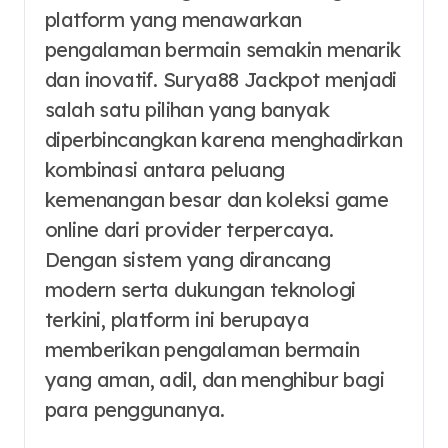
platform yang menawarkan
pengalaman bermain semakin menarik
dan inovatif. Surya88 Jackpot menjadi
salah satu pilihan yang banyak
diperbincangkan karena menghadirkan
kombinasi antara peluang
kemenangan besar dan koleksi game
online dari provider terpercaya.
Dengan sistem yang dirancang
modern serta dukungan teknologi
terkini, platform ini berupaya
memberikan pengalaman bermain
yang aman, adil, dan menghibur bagi
para penggunanya.