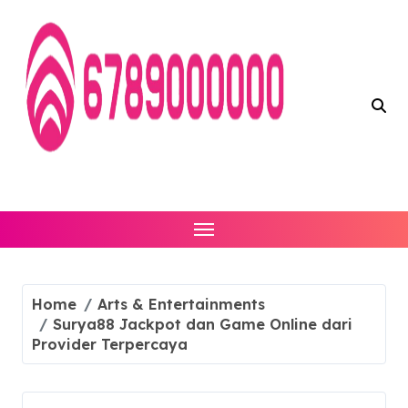
Skip
to
content
Home
Arts & Entertainments
Surya88 Jackpot dan Game Online dari
Provider Terpercaya