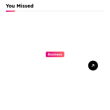
You Missed
Business
10 Kesalahan Umum Saat
Memilih Film untuk
Ditonton Malam Ini