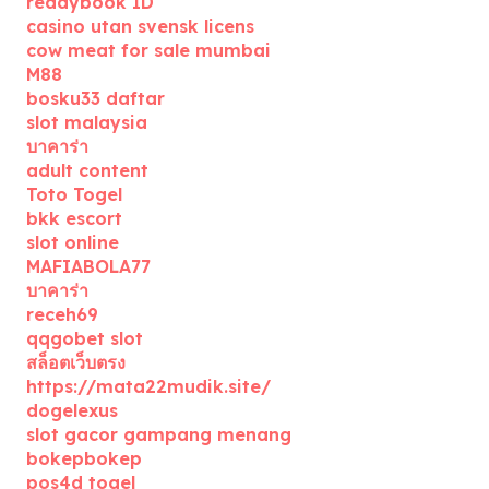
reddybook ID
casino utan svensk licens
cow meat for sale mumbai
M88
bosku33 daftar
slot malaysia
บาคาร่า
adult content
Toto Togel
bkk escort
slot online
MAFIABOLA77
บาคาร่า
receh69
qqgobet slot
สล็อตเว็บตรง
https://mata22mudik.site/
dogelexus
slot gacor gampang menang
bokepbokep
pos4d togel