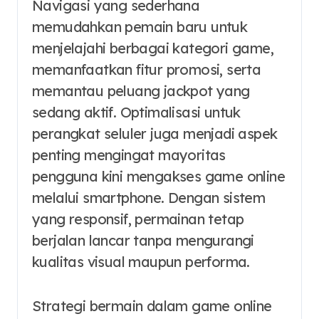
Navigasi yang sederhana
memudahkan pemain baru untuk
menjelajahi berbagai kategori game,
memanfaatkan fitur promosi, serta
memantau peluang jackpot yang
sedang aktif. Optimalisasi untuk
perangkat seluler juga menjadi aspek
penting mengingat mayoritas
pengguna kini mengakses game online
melalui smartphone. Dengan sistem
yang responsif, permainan tetap
berjalan lancar tanpa mengurangi
kualitas visual maupun performa.
Strategi bermain dalam game online