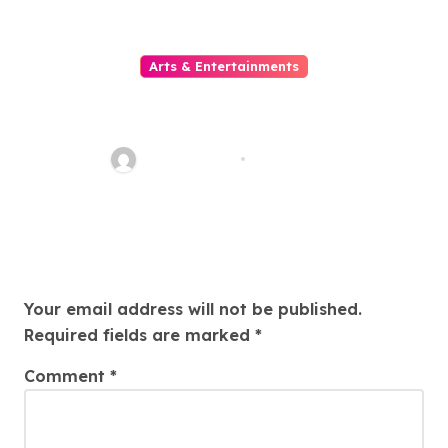
Arts & Entertainments
The Earth Of Grownup
Entertainment Exploring The
Thrills And Controversy
quadro_bike
Jul 30, 2026
Leave a Reply
Your email address will not be published.
Required fields are marked
*
Comment
*