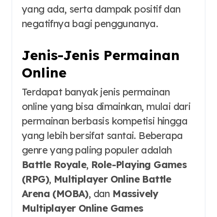
yang ada, serta dampak positif dan
negatifnya bagi penggunanya.
Jenis-Jenis Permainan
Online
Terdapat banyak jenis permainan
online yang bisa dimainkan, mulai dari
permainan berbasis kompetisi hingga
yang lebih bersifat santai. Beberapa
genre yang paling populer adalah
Battle Royale
,
Role-Playing Games
(RPG)
,
Multiplayer Online Battle
Arena (MOBA)
, dan
Massively
Multiplayer Online Games