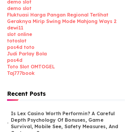
demo slot
demo slot
Fluktuasi Harga Pangan Regional Terlihat
Geraknya Mirip Swing Mode Mahjong Ways 2
dewi11
slot online
totoslot
pos4d toto
Judi Parlay Bola
pos4d
Toto Slot OMTOGEL
Taj777book
Recent Posts
Is Lex Casino Worth Performin? A Careful
Depth Psychology Of Bonuses, Game
Survival, Mobile See, Safety Measures, And