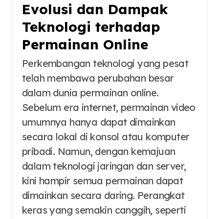
Evolusi dan Dampak
Teknologi terhadap
Permainan Online
Perkembangan teknologi yang pesat
telah membawa perubahan besar
dalam dunia permainan online.
Sebelum era internet, permainan video
umumnya hanya dapat dimainkan
secara lokal di konsol atau komputer
pribadi. Namun, dengan kemajuan
dalam teknologi jaringan dan server,
kini hampir semua permainan dapat
dimainkan secara daring. Perangkat
keras yang semakin canggih, seperti