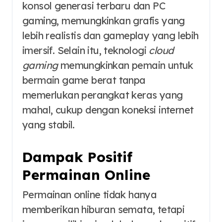
konsol generasi terbaru dan PC
gaming, memungkinkan grafis yang
lebih realistis dan gameplay yang lebih
imersif. Selain itu, teknologi
cloud
gaming
memungkinkan pemain untuk
bermain game berat tanpa
memerlukan perangkat keras yang
mahal, cukup dengan koneksi internet
yang stabil.
Dampak Positif
Permainan Online
Permainan online tidak hanya
memberikan hiburan semata, tetapi