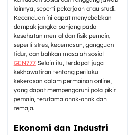
lainnya, seperti pekerjaan atau studi.
Kecanduan ini dapat menyebabkan
dampak jangka panjang pada
kesehatan mental dan fisik pemain,
seperti stres, kecemasan, gangguan
tidur, dan bahkan masalah sosial
GEN777
Selain itu, terdapat juga
kekhawatiran tentang perilaku
kekerasan dalam permainan online,
yang dapat mempengaruhi pola pikir
pemain, terutama anak-anak dan
remaja.
Ekonomi dan Industri