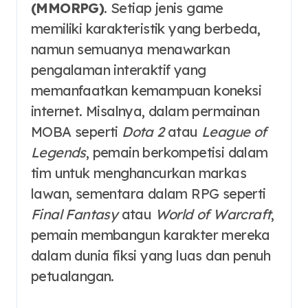
(MMORPG)
. Setiap jenis game
memiliki karakteristik yang berbeda,
namun semuanya menawarkan
pengalaman interaktif yang
memanfaatkan kemampuan koneksi
internet. Misalnya, dalam permainan
MOBA seperti
Dota 2
atau
League of
Legends
, pemain berkompetisi dalam
tim untuk menghancurkan markas
lawan, sementara dalam RPG seperti
Final Fantasy
atau
World of Warcraft
,
pemain membangun karakter mereka
dalam dunia fiksi yang luas dan penuh
petualangan.