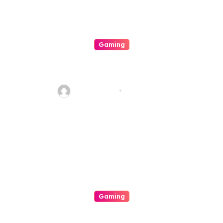
Gaming
Divulge Insurance Premium
Slot Online Games That Offer
Conspicuous Ocular Personal
ahead_time
Aug 7, 2026
Effects, Pleasing Bonus
Features, And Straight-out
Entertainment
Gaming
Di Balik Layar Dan Pixel: