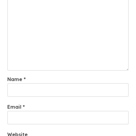
Name
*
Email
*
Website