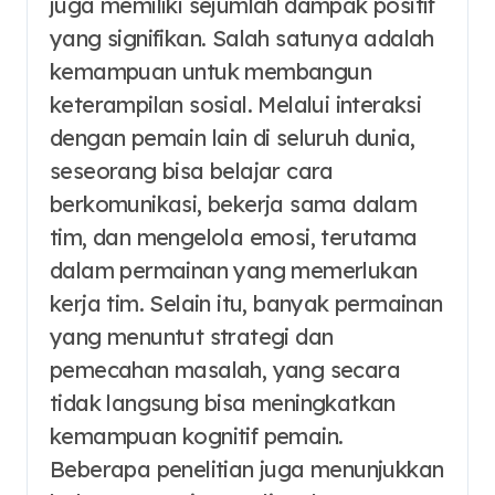
juga memiliki sejumlah dampak positif
yang signifikan. Salah satunya adalah
kemampuan untuk membangun
keterampilan sosial. Melalui interaksi
dengan pemain lain di seluruh dunia,
seseorang bisa belajar cara
berkomunikasi, bekerja sama dalam
tim, dan mengelola emosi, terutama
dalam permainan yang memerlukan
kerja tim. Selain itu, banyak permainan
yang menuntut strategi dan
pemecahan masalah, yang secara
tidak langsung bisa meningkatkan
kemampuan kognitif pemain.
Beberapa penelitian juga menunjukkan