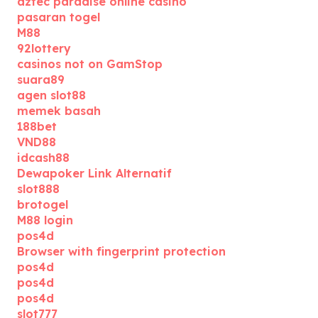
aztec paradise online casino
pasaran togel
M88
92lottery
casinos not on GamStop
suara89
agen slot88
memek basah
188bet
VND88
idcash88
Dewapoker Link Alternatif
slot888
brotogel
M88 login
pos4d
Browser with fingerprint protection
pos4d
pos4d
pos4d
slot777