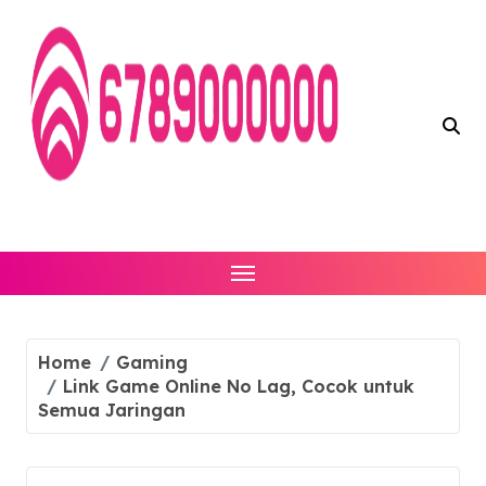
Skip
to
content
Home
Gaming
Link Game Online No Lag, Cocok untuk
Semua Jaringan