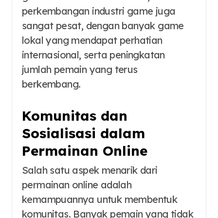
perkembangan industri game juga
sangat pesat, dengan banyak game
lokal yang mendapat perhatian
internasional, serta peningkatan
jumlah pemain yang terus
berkembang.
Komunitas dan
Sosialisasi dalam
Permainan Online
Salah satu aspek menarik dari
permainan online adalah
kemampuannya untuk membentuk
komunitas. Banyak pemain yang tidak