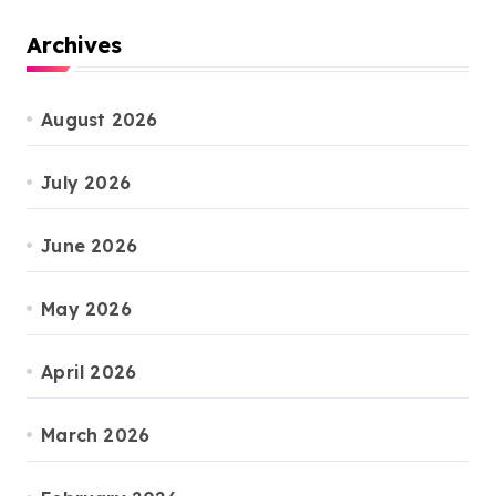
Archives
August 2026
July 2026
June 2026
May 2026
April 2026
March 2026