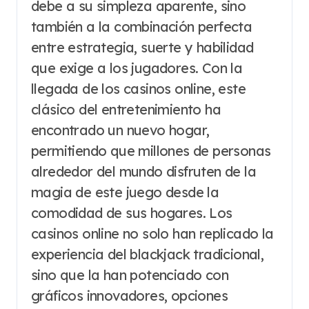
debe a su simpleza aparente, sino
también a la combinación perfecta
entre estrategia, suerte y habilidad
que exige a los jugadores. Con la
llegada de los casinos online, este
clásico del entretenimiento ha
encontrado un nuevo hogar,
permitiendo que millones de personas
alrededor del mundo disfruten de la
magia de este juego desde la
comodidad de sus hogares. Los
casinos online no solo han replicado la
experiencia del blackjack tradicional,
sino que la han potenciado con
gráficos innovadores, opciones