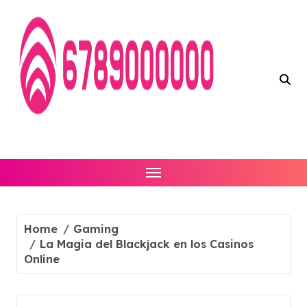
Skip
to
content
Home
Gaming
La Magia del Blackjack en los Casinos
Online