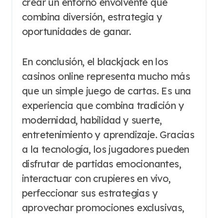
crear un entorno envolvente que
combina diversión, estrategia y
oportunidades de ganar.
En conclusión, el blackjack en los
casinos online representa mucho más
que un simple juego de cartas. Es una
experiencia que combina tradición y
modernidad, habilidad y suerte,
entretenimiento y aprendizaje. Gracias
a la tecnología, los jugadores pueden
disfrutar de partidas emocionantes,
interactuar con crupieres en vivo,
perfeccionar sus estrategias y
aprovechar promociones exclusivas,