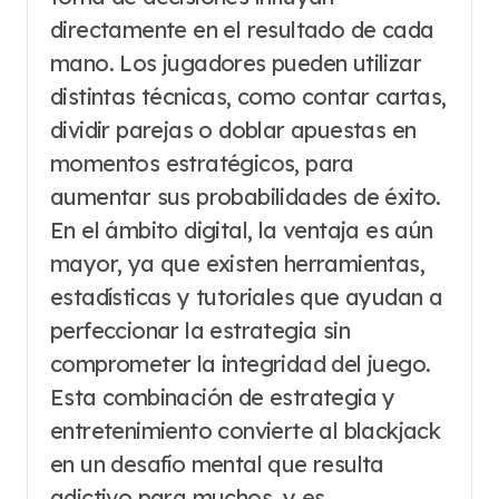
directamente en el resultado de cada
mano. Los jugadores pueden utilizar
distintas técnicas, como contar cartas,
dividir parejas o doblar apuestas en
momentos estratégicos, para
aumentar sus probabilidades de éxito.
En el ámbito digital, la ventaja es aún
mayor, ya que existen herramientas,
estadísticas y tutoriales que ayudan a
perfeccionar la estrategia sin
comprometer la integridad del juego.
Esta combinación de estrategia y
entretenimiento convierte al blackjack
en un desafío mental que resulta
adictivo para muchos, y es