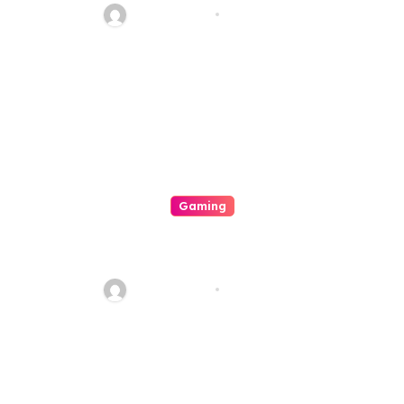
Being Want For Repay
ahead_time
Aug 5, 2026
Gaming
Beyond The Numbers Racket:
Stories Of Fate, Fortune, And
The Homo Heart In The
ahead_time
Aug 5, 2026
Worldly Concern Of Lottery