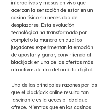
interactivas y mesas en vivo que
acercan la sensación de estar en un
casino físico sin necesidad de
desplazarse. Esta evolución
tecnológica ha transformado por
completo la manera en que los
jugadores experimentan la emoción
de apostar y ganar, convirtiendo al
blackjack en una de las ofertas más
atractivas dentro del ámbito digital.
Una de las principales razones por las
que el blackjack online resulta tan
fascinante es la accesibilidad que
ofrece. Mientras que en los casinos