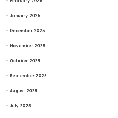
February 2026
January 2026
December 2025
November 2025
October 2025
September 2025
August 2025
July 2025