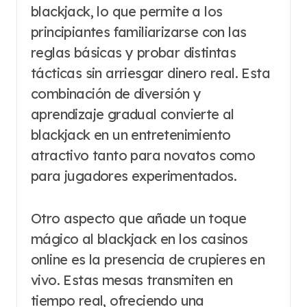
blackjack, lo que permite a los
principiantes familiarizarse con las
reglas básicas y probar distintas
tácticas sin arriesgar dinero real. Esta
combinación de diversión y
aprendizaje gradual convierte al
blackjack en un entretenimiento
atractivo tanto para novatos como
para jugadores experimentados.
Otro aspecto que añade un toque
mágico al blackjack en los casinos
online es la presencia de crupieres en
vivo. Estas mesas transmiten en
tiempo real, ofreciendo una