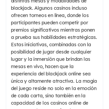
distintas mesas y modalidades de
blackjack. Algunos casinos incluso
ofrecen torneos en línea, donde los
participantes pueden competir por
premios significativos mientras ponen
a prueba sus habilidades estratégicas.
Estas iniciativas, combinadas con la
posibilidad de jugar desde cualquier
lugar y la inmersión que brindan las
mesas en vivo, hacen que la
experiencia del blackjack online sea
única y altamente atractiva. La magia
del juego reside no solo en la emoción
de cada carta, sino también en la
capacidad de los casinos online de