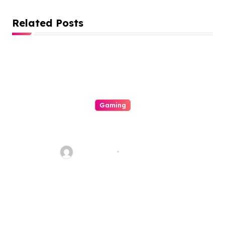
i
g
Related Posts
a
t
i
o
Gaming
Poker Online di Era Digital:
n
Apa yang Berubah?
sharp_eye
Aug 6, 2026