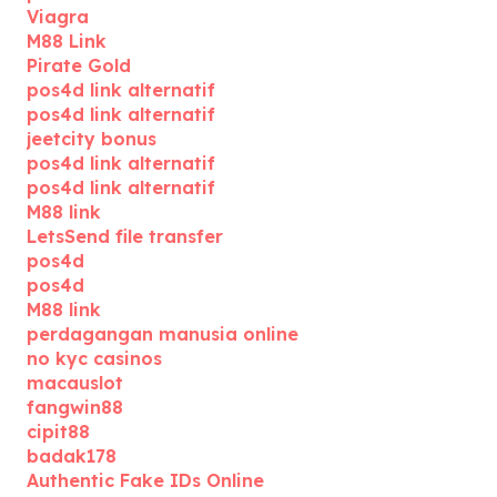
Viagra
M88 Link
Pirate Gold
pos4d link alternatif
pos4d link alternatif
jeetcity bonus
pos4d link alternatif
pos4d link alternatif
M88 link
LetsSend file transfer
pos4d
pos4d
M88 link
perdagangan manusia online
no kyc casinos
macauslot
fangwin88
cipit88
badak178
Authentic Fake IDs Online