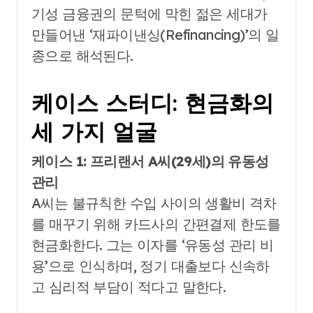
기성 금융권의 문턱에 막힌 젊은 세대가
만들어낸 ‘재파이낸싱(Refinancing)’의 일
종으로 해석된다.
케이스 스터디: 현금화의
세 가지 얼굴
케이스 1: 프리랜서 A씨(29세)의 유동성
관리
A씨는 불규칙한 수입 사이의 생활비 격차
를 매꾸기 위해 카드사의 간편결제 한도를
현금화한다. 그는 이자를 ‘유동성 관리 비
용’으로 인식하며, 정기 대출보다 신속하
고 심리적 부담이 적다고 말한다.