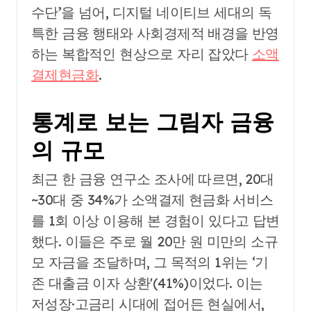
수단’을 넘어, 디지털 네이티브 세대의 독
특한 금융 행태와 사회경제적 배경을 반영
하는 복합적인 현상으로 자리 잡았다
소액
결제현금화
.
통계로 보는 그림자 금융
의 규모
최근 한 금융 연구소 조사에 따르면, 20대
~30대 중 34%가 소액결제 현금화 서비스
를 1회 이상 이용해 본 경험이 있다고 답변
했다. 이들은 주로 월 20만 원 미만의 소규
모 자금을 조달하며, 그 목적의 1위는 ‘기
존 대출금 이자 상환'(41%)이었다. 이는
저성장·고금리 시대에 접어든 현실에서,