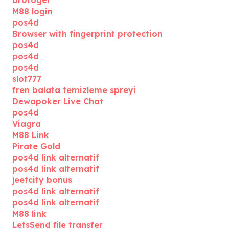
M88 login
pos4d
Browser with fingerprint protection
pos4d
pos4d
pos4d
slot777
fren balata temizleme spreyi
Dewapoker Live Chat
pos4d
Viagra
M88 Link
Pirate Gold
pos4d link alternatif
pos4d link alternatif
jeetcity bonus
pos4d link alternatif
pos4d link alternatif
M88 link
LetsSend file transfer