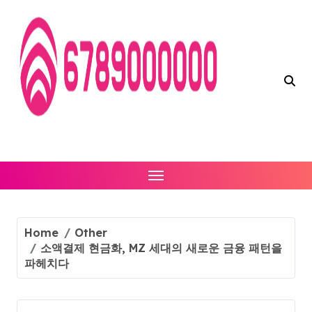
Skip
to
content
Home
Other
소액결제 현금화, MZ 세대의 새로운 금융 패턴을
파헤치다