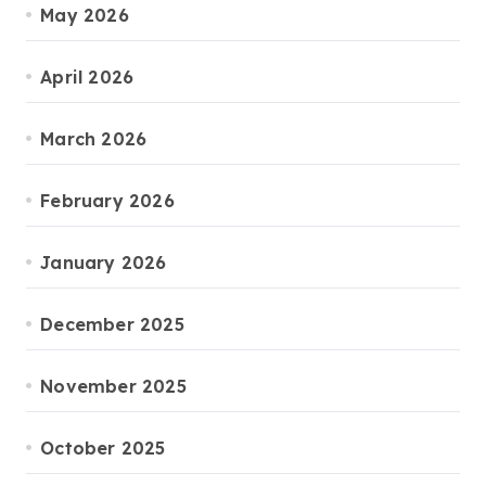
May 2026
April 2026
March 2026
February 2026
January 2026
December 2025
November 2025
October 2025