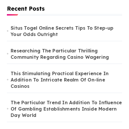
Recent Posts
Situs Togel Online Secrets Tips To Step-up
Your Odds Outright
Researching The Particular Thrilling
Community Regarding Casino Wagering
This Stimulating Practical Experience In
Addition To Intricate Realm Of On-line
Casinos
The Particular Trend In Addition To Influence
Of Gambling Establishments Inside Modern
Day World