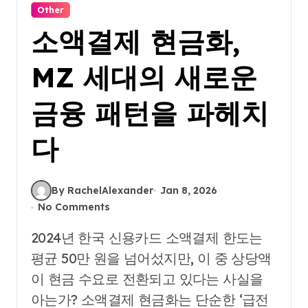
Other
소액결제 현금화,
MZ 세대의 새로운
금융 패턴을 파헤치
다
By RachelAlexander
Jan 8, 2026
No Comments
2024년 한국 신용카드 소액결제 한도는
평균 50만 원을 넘어섰지만, 이 중 상당액
이 현금 수요로 전환되고 있다는 사실을
아는가? 소액결제 현금화는 단순한 ‘급전