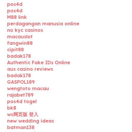
pos4d
pos4d
M88 link
perdagangan manusia online
no kyc casinos
macauslot
fangwin88
cipit88
badak178
Authentic Fake IDs Online
aus casino reviews
badak178
GASPOL189
wengtoto macau
rajabet789
pos4d togel
bk8
ws网页版 登入
new wedding ideas
batman138