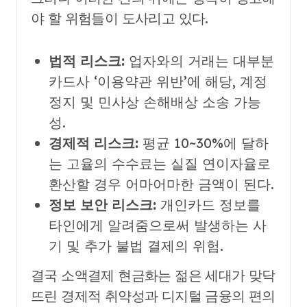
야 할 위험들이 도사리고 있다.
법적 리스크:
업자와의 거래는 대부분
카드사 ‘이용약관 위반’에 해당, 계정
정지 및 민사상 손해배상 소송 가능
성.
경제적 리스크:
평균 10~30%에 달하
는 고율의 수수료는 실질 연이자율로
환산할 경우 어마어마한 금액이 된다.
정보 보안 리스크:
개인카드 정보를
타인에게 알려줌으로써 발생하는 사
기 및 추가 불법 결제의 위험.
결국 소액결제 현금화는 젊은 세대가 맞닥
뜨린 경제적 취약성과 디지털 금융의 편의