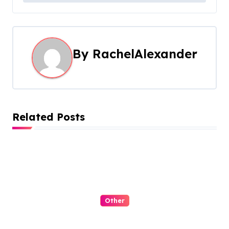
t
n
a
By
RachelAlexander
v
i
g
Related Posts
a
t
i
o
Other
錢女友娛樂城體驗好不好 老玩家實
n