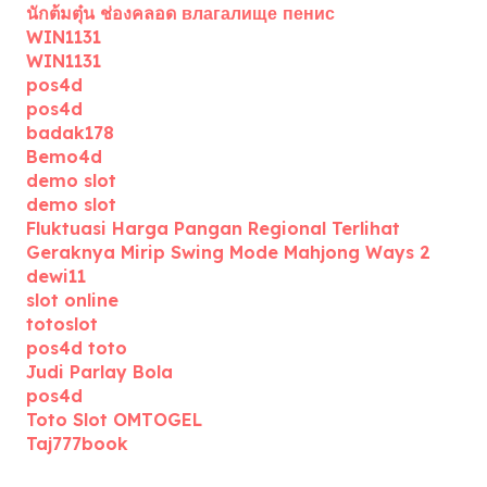
นักต้มตุ๋น ช่องคลอด влагалище пенис
WIN1131
WIN1131
pos4d
pos4d
badak178
Bemo4d
demo slot
demo slot
Fluktuasi Harga Pangan Regional Terlihat
Geraknya Mirip Swing Mode Mahjong Ways 2
dewi11
slot online
totoslot
pos4d toto
Judi Parlay Bola
pos4d
Toto Slot OMTOGEL
Taj777book