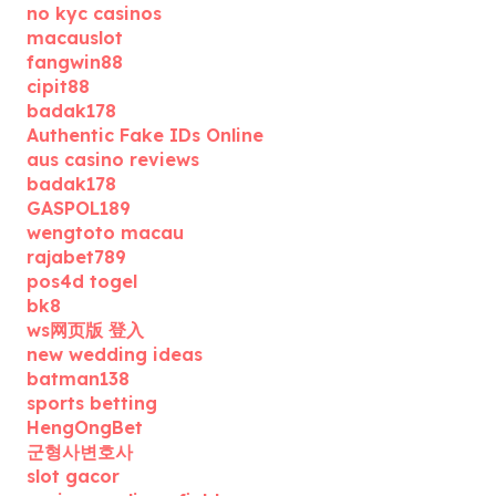
no kyc casinos
macauslot
fangwin88
cipit88
badak178
Authentic Fake IDs Online
aus casino reviews
badak178
GASPOL189
wengtoto macau
rajabet789
pos4d togel
bk8
ws网页版 登入
new wedding ideas
batman138
sports betting
HengOngBet
군형사변호사
slot gacor