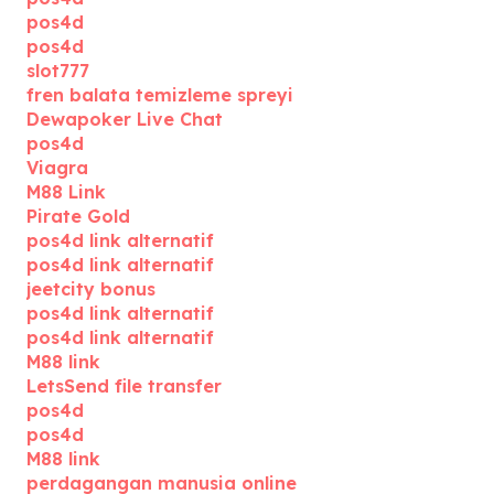
pos4d
pos4d
slot777
fren balata temizleme spreyi
Dewapoker Live Chat
pos4d
Viagra
M88 Link
Pirate Gold
pos4d link alternatif
pos4d link alternatif
jeetcity bonus
pos4d link alternatif
pos4d link alternatif
M88 link
LetsSend file transfer
pos4d
pos4d
M88 link
perdagangan manusia online