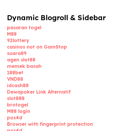
Dynamic Blogroll & Sidebar
pasaran togel
M88
92lottery
casinos not on GamStop
suara89
agen slot88
memek basah
188bet
VND88
idcash88
Dewapoker Link Alternatif
slot888
brotogel
M88 login
pos4d
Browser with fingerprint protection
pos4d