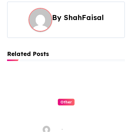
n
By
ShahFaisal
a
v
i
Related Posts
g
a
t
i
Other
o
錢女友娛樂城體驗好不好 老玩家實
n
測心得公開
Alex
Jul 31, 2026