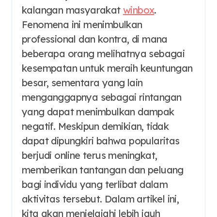
kalangan masyarakat
winbox
.
Fenomena ini menimbulkan
professional dan kontra, di mana
beberapa orang melihatnya sebagai
kesempatan untuk meraih keuntungan
besar, sementara yang lain
menganggapnya sebagai rintangan
yang dapat menimbulkan dampak
negatif. Meskipun demikian, tidak
dapat dipungkiri bahwa popularitas
berjudi online terus meningkat,
memberikan tantangan dan peluang
bagi individu yang terlibat dalam
aktivitas tersebut. Dalam artikel ini,
kita akan menjelajahi lebih jauh