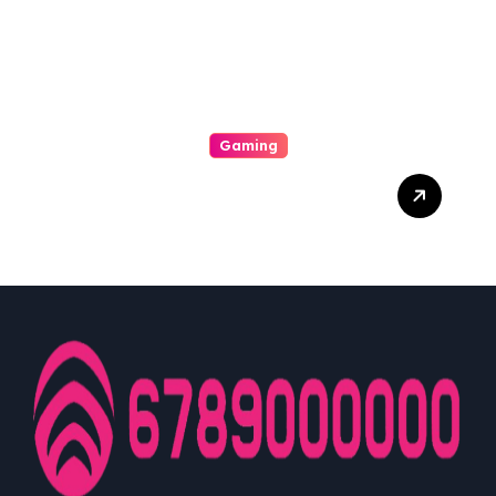
Gaming
A Enjoyable Whole World
Involving Casino Gaming
Looked Into