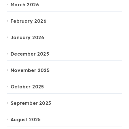
March 2026
February 2026
January 2026
December 2025
November 2025
October 2025
September 2025
August 2025