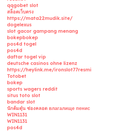
qqgobet slot
สล็อตเว็บตรง
https://mata22mudik.site/
dogelexus
slot gacor gampang menang
bokepbokep
pos4d togel
pos4d
daftar togel vip
deutsche casinos ohne lizenz
https://heylink.me/ironslot77resmi
Totobet
bokep
sports wagers reddit
situs toto slot
bandar slot
นักต้มตุ๋น ช่องคลอด влагалище пенис
WIN1131
WIN1131
pos4d