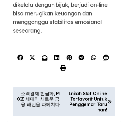
dikelola dengan bijak, berjudi on-line
bisa merugikan keuangan dan
mengganggu stabilitas emosional
seseorang.
P
소액결제 현금화, M
Inilah Slot Online
Z 세대의 새로운 금
Terfavorit Untuk
o
융 패턴을 파헤치다
Penggemar Taru
han!
s
t