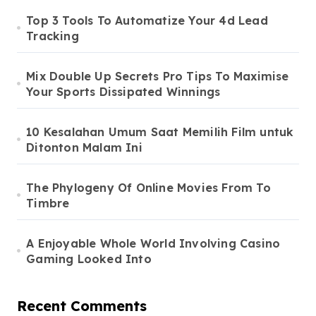
Top 3 Tools To Automatize Your 4d Lead
Tracking
Mix Double Up Secrets Pro Tips To Maximise
Your Sports Dissipated Winnings
10 Kesalahan Umum Saat Memilih Film untuk
Ditonton Malam Ini
The Phylogeny Of Online Movies From To
Timbre
A Enjoyable Whole World Involving Casino
Gaming Looked Into
Recent Comments