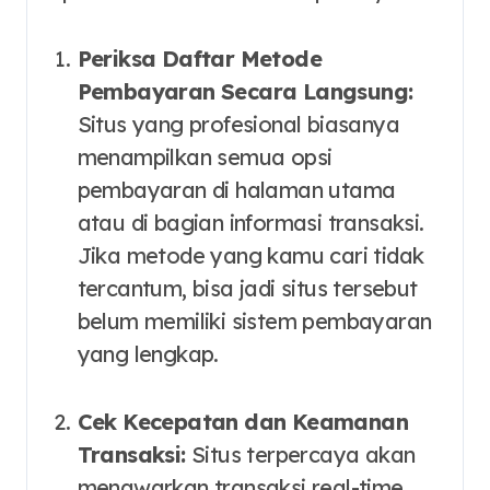
Periksa Daftar Metode
Pembayaran Secara Langsung:
Situs yang profesional biasanya
menampilkan semua opsi
pembayaran di halaman utama
atau di bagian informasi transaksi.
Jika metode yang kamu cari tidak
tercantum, bisa jadi situs tersebut
belum memiliki sistem pembayaran
yang lengkap.
Cek Kecepatan dan Keamanan
Transaksi:
Situs terpercaya akan
menawarkan transaksi real-time,