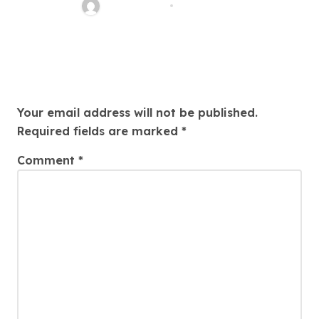
Slot Online Guide To Choosing
ahead_time
Aug 8, 2026
The Best Games And
Maximising Your Victorious
Potentiality
Leave a Reply
Your email address will not be published.
Required fields are marked
*
Comment
*