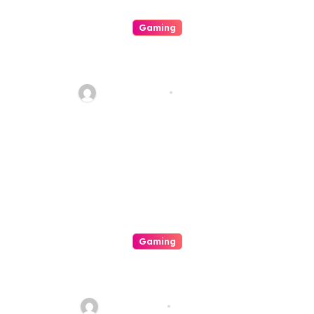
i
Gaming
o
The Particular Allure
n
Comprehension This Exciting
World Of Gambling Houses
quadro_bike
Aug 9, 2026
Gaming
Unlock Wins: The Best Times
And Proved Techniques To
Maximize Your Slot Gacor
ahead_time
Aug 8, 2026