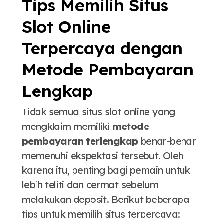
Tips Memilih Situs
Slot Online
Terpercaya dengan
Metode Pembayaran
Lengkap
Tidak semua situs slot online yang
mengklaim memiliki
metode
pembayaran terlengkap
benar-benar
memenuhi ekspektasi tersebut. Oleh
karena itu, penting bagi pemain untuk
lebih teliti dan cermat sebelum
melakukan deposit. Berikut beberapa
tips untuk memilih situs terpercaya: