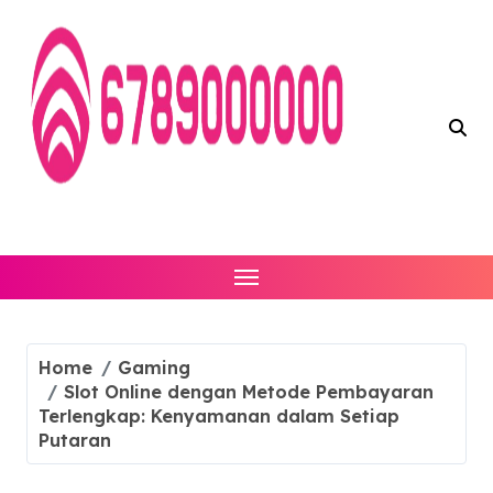
Skip
to
content
Home
Gaming
Slot Online dengan Metode Pembayaran
Terlengkap: Kenyamanan dalam Setiap
Putaran