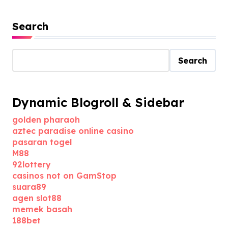
Search
Search
Dynamic Blogroll & Sidebar
golden pharaoh
aztec paradise online casino
pasaran togel
M88
92lottery
casinos not on GamStop
suara89
agen slot88
memek basah
188bet