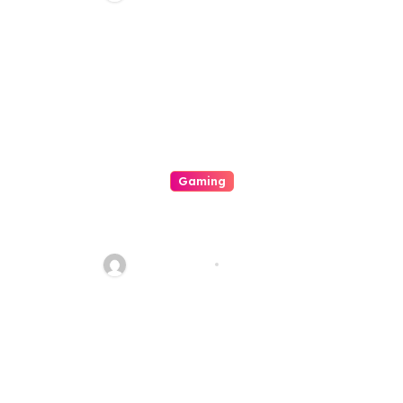
Game Success
Gaming
Unlock The Excitement Of Slot
Online With High Rtp Games,
Massive Jackpots, Scoop
ahead_time
Aug 8, 2026
Promotions, And Endless
Entertainment