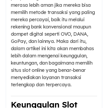
merasa lebih aman jika mereka bisa
memilih metode transaksi yang paling
mereka percayai, baik itu melalui
rekening bank konvensional maupun
dompet digital seperti OVO, DANA,
GoPay, dan lainnya. Maka dari itu,
dalam artikel ini kita akan membahas
lebih dalam mengenai keunggulan,
keuntungan, dan bagaimana memilih
situs slot online yang benar-benar
menyediakan layanan transaksi
terlengkap dan terpercaya.
Keunggulan Slot