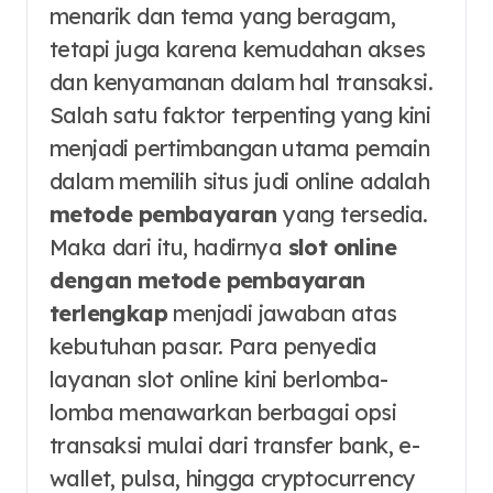
menarik dan tema yang beragam,
tetapi juga karena kemudahan akses
dan kenyamanan dalam hal transaksi.
Salah satu faktor terpenting yang kini
menjadi pertimbangan utama pemain
dalam memilih situs judi online adalah
metode pembayaran
yang tersedia.
Maka dari itu, hadirnya
slot online
dengan metode pembayaran
terlengkap
menjadi jawaban atas
kebutuhan pasar. Para penyedia
layanan slot online kini berlomba-
lomba menawarkan berbagai opsi
transaksi mulai dari transfer bank, e-
wallet, pulsa, hingga cryptocurrency