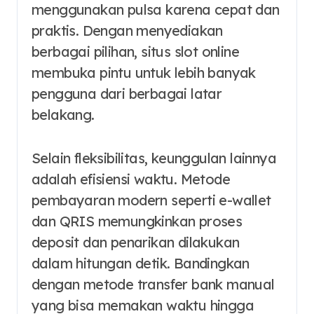
menggunakan pulsa karena cepat dan
praktis. Dengan menyediakan
berbagai pilihan, situs slot online
membuka pintu untuk lebih banyak
pengguna dari berbagai latar
belakang.
Selain fleksibilitas, keunggulan lainnya
adalah efisiensi waktu. Metode
pembayaran modern seperti e-wallet
dan QRIS memungkinkan proses
deposit dan penarikan dilakukan
dalam hitungan detik. Bandingkan
dengan metode transfer bank manual
yang bisa memakan waktu hingga