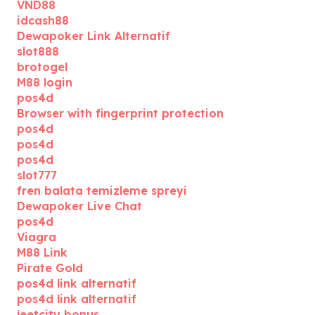
VND88
idcash88
Dewapoker Link Alternatif
slot888
brotogel
M88 login
pos4d
Browser with fingerprint protection
pos4d
pos4d
pos4d
slot777
fren balata temizleme spreyi
Dewapoker Live Chat
pos4d
Viagra
M88 Link
Pirate Gold
pos4d link alternatif
pos4d link alternatif
jeetcity bonus