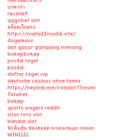
บาคาร่า
receh69
qqgobet slot
สล็อตเว็บตรง
https://mata22mudik.site/
dogelexus
slot gacor gampang menang
bokepbokep
pos4d togel
pos4d
daftar togel vip
deutsche casinos ohne lizenz
https://heylink.me/ironslot77resmi
Totobet
bokep
sports wagers reddit
situs toto slot
bandar slot
นักต้มตุ๋น ช่องคลอด влагалище пенис
WIN1131