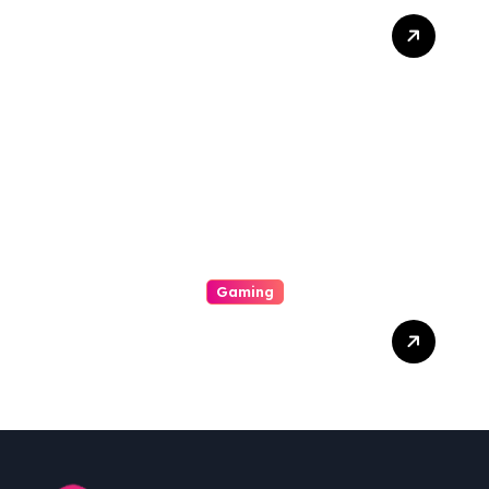
The Way To Help Earn
Inside Slot Online Machine-
Winning A Good Large
Gambling Casino Slot
Machine Payout
Gaming
From Initiate To Pro: A
Comprehensive
Examination Slot Online
Guide To Choosing The
Best Games And
Maximising Your Victorious