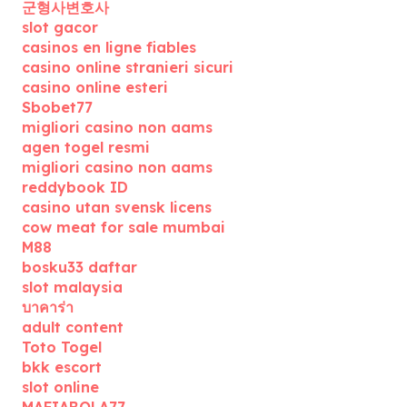
군형사변호사
slot gacor
casinos en ligne fiables
casino online stranieri sicuri
casino online esteri
Sbobet77
migliori casino non aams
agen togel resmi
migliori casino non aams
reddybook ID
casino utan svensk licens
cow meat for sale mumbai
M88
bosku33 daftar
slot malaysia
บาคาร่า
adult content
Toto Togel
bkk escort
slot online
MAFIABOLA77