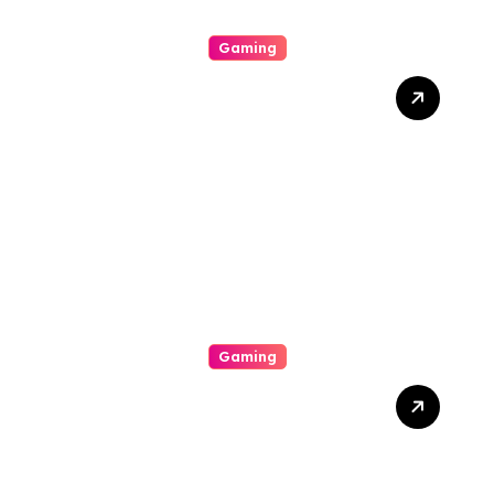
Gaming
The Particular Allure
Comprehension This
Exciting World Of
Gambling Houses
Gaming
Unlock Wins: The Best
Times And Proved
Techniques To Maximize
Your Slot Gacor Game