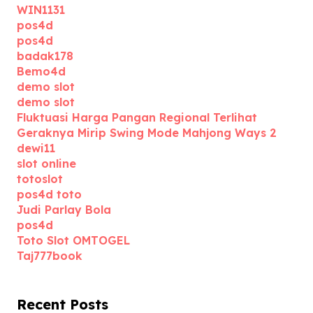
WIN1131
pos4d
pos4d
badak178
Bemo4d
demo slot
demo slot
Fluktuasi Harga Pangan Regional Terlihat
Geraknya Mirip Swing Mode Mahjong Ways 2
dewi11
slot online
totoslot
pos4d toto
Judi Parlay Bola
pos4d
Toto Slot OMTOGEL
Taj777book
Recent Posts