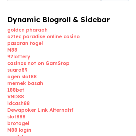
Dynamic Blogroll & Sidebar
golden pharaoh
aztec paradise online casino
pasaran togel
M88
92lottery
casinos not on GamStop
suara89
agen slot88
memek basah
188bet
VND88
idcash88
Dewapoker Link Alternatif
slot888
brotogel
M88 login