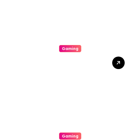
Success
Gaming
Unlock The Excitement Of
Slot Online With High Rtp
Games, Massive Jackpots,
Scoop Promotions, And
Endless Entertainment
Gaming