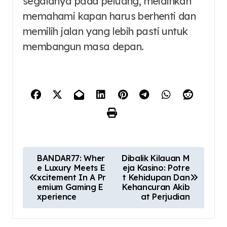
segalanya pada peluang, melainkan
memahami kapan harus berhenti dan
memilih jalan yang lebih pasti untuk
membangun masa depan.
P
BANDAR77: Wher
Dibalik Kilauan M
e Luxury Meets E
eja Kasino: Potre
o
xcitement In A Pr
t Kehidupan Dan
emium Gaming E
Kehancuran Akib
s
xperience
at Perjudian
t