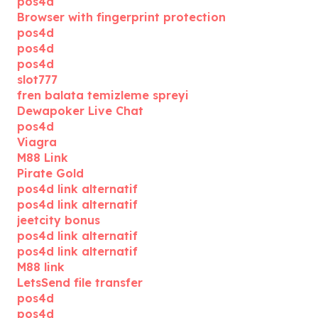
pos4d
Browser with fingerprint protection
pos4d
pos4d
pos4d
slot777
fren balata temizleme spreyi
Dewapoker Live Chat
pos4d
Viagra
M88 Link
Pirate Gold
pos4d link alternatif
pos4d link alternatif
jeetcity bonus
pos4d link alternatif
pos4d link alternatif
M88 link
LetsSend file transfer
pos4d
pos4d