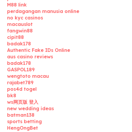
M88 link
perdagangan manusia online
no kyc casinos
macauslot
fangwin88
cipit88
badak178
Authentic Fake IDs Online
aus casino reviews
badak178
GASPOL189
wengtoto macau
rajabet789
pos4d togel
bk8
ws网页版 登入
new wedding ideas
batman138
sports betting
HengOngBet