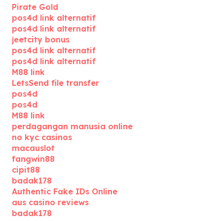
Pirate Gold
pos4d link alternatif
pos4d link alternatif
jeetcity bonus
pos4d link alternatif
pos4d link alternatif
M88 link
LetsSend file transfer
pos4d
pos4d
M88 link
perdagangan manusia online
no kyc casinos
macauslot
fangwin88
cipit88
badak178
Authentic Fake IDs Online
aus casino reviews
badak178