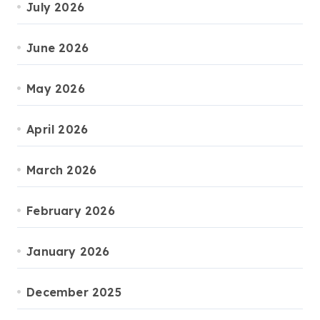
July 2026
June 2026
May 2026
April 2026
March 2026
February 2026
January 2026
December 2025