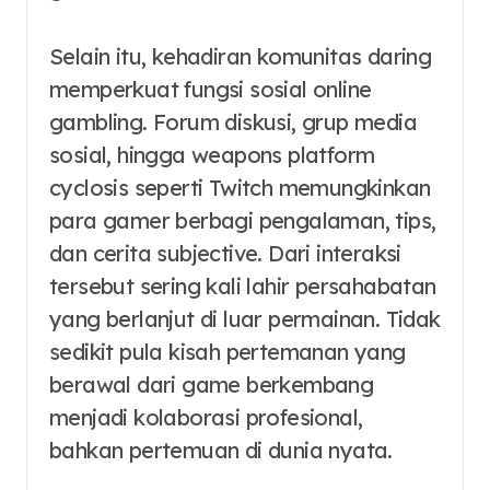
Selain itu, kehadiran komunitas daring
memperkuat fungsi sosial online
gambling. Forum diskusi, grup media
sosial, hingga weapons platform
cyclosis seperti Twitch memungkinkan
para gamer berbagi pengalaman, tips,
dan cerita subjective. Dari interaksi
tersebut sering kali lahir persahabatan
yang berlanjut di luar permainan. Tidak
sedikit pula kisah pertemanan yang
berawal dari game berkembang
menjadi kolaborasi profesional,
bahkan pertemuan di dunia nyata.