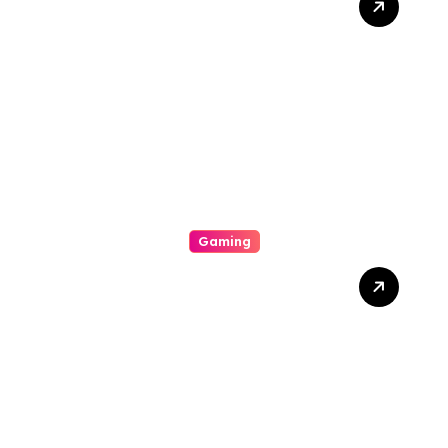
Berujung: Eksplorasi
Mendalam Tentang Seni
Desain Dan Narasi Pada
Slot Era Baru
Gaming
The Particular Allure
Comprehension This
Exciting World Of
Gambling Houses