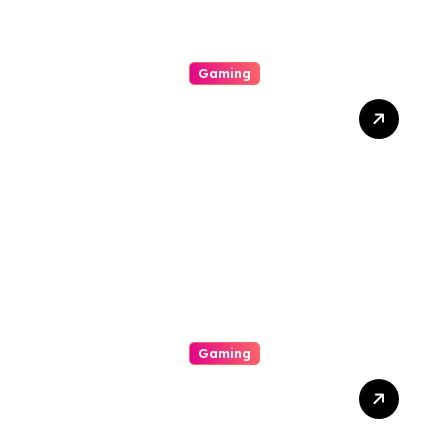
Gaming
Unlock Wins: The Best
Times And Proved
Techniques To Maximize
Your Slot Gacor Game
Success
Gaming
Unlock The Excitement Of
Slot Online With High Rtp
Games, Massive Jackpots,