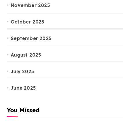
November 2025
October 2025
September 2025
August 2025
July 2025
June 2025
You Missed