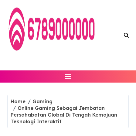
Skip
to
content
Home
Gaming
Online Gaming Sebagai Jembatan
Persahabatan Global Di Tengah Kemajuan
Teknologi Interaktif