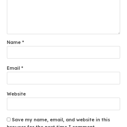
Name
*
Email
*
Website
Save my name, email, and website in this