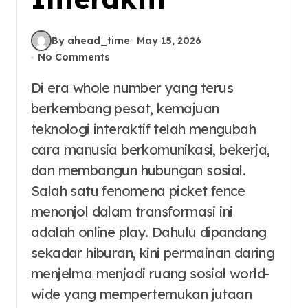
By ahead_time
May 15, 2026
No Comments
Di era whole number yang terus
berkembang pesat, kemajuan
teknologi interaktif telah mengubah
cara manusia berkomunikasi, bekerja,
dan membangun hubungan sosial.
Salah satu fenomena picket fence
menonjol dalam transformasi ini
adalah online play. Dahulu dipandang
sekadar hiburan, kini permainan daring
menjelma menjadi ruang sosial world-
wide yang mempertemukan jutaan