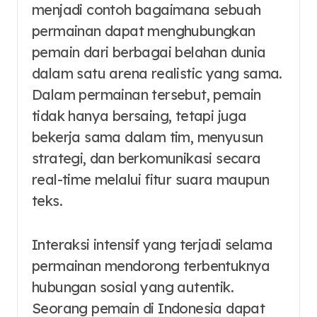
menjadi contoh bagaimana sebuah
permainan dapat menghubungkan
pemain dari berbagai belahan dunia
dalam satu arena realistic yang sama.
Dalam permainan tersebut, pemain
tidak hanya bersaing, tetapi juga
bekerja sama dalam tim, menyusun
strategi, dan berkomunikasi secara
real-time melalui fitur suara maupun
teks.
Interaksi intensif yang terjadi selama
permainan mendorong terbentuknya
hubungan sosial yang autentik.
Seorang pemain di Indonesia dapat