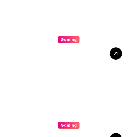
Gaming
The Excitement of Slot
Machines
Gaming
Simfoni Putaran Tak