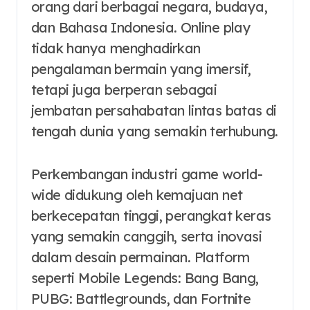
orang dari berbagai negara, budaya,
dan Bahasa Indonesia. Online play
tidak hanya menghadirkan
pengalaman bermain yang imersif,
tetapi juga berperan sebagai
jembatan persahabatan lintas batas di
tengah dunia yang semakin terhubung.
Perkembangan industri game world-
wide didukung oleh kemajuan net
berkecepatan tinggi, perangkat keras
yang semakin canggih, serta inovasi
dalam desain permainan. Platform
seperti Mobile Legends: Bang Bang,
PUBG: Battlegrounds, dan Fortnite