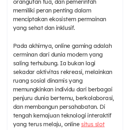
orangutan tua, dan pemerintah
memiliki peran penting dalam
menciptakan ekosistem permainan
yang sehat dan inklusif.
Pada akhirnya, online gaming adalah
cerminan dari dunia modern yang
saling terhubung. Ia bukan lagi
sekadar aktivitas rekreasi, melainkan
ruang sosial dinamis yang
memungkinkan individu dari berbagai
penjuru dunia bertemu, berkolaborasi,
dan membangun persahabatan. Di
tengah kemajuan teknologi interaktif
yang terus melaju, online
situs slot