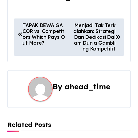
P
TAPAK DEWA GA
Menjadi Tak Terk
COR vs. Competit
alahkan: Strategi
o
ors Which Pays O
Dan Dedikasi Dal
ut More?
am Dunia Gambli
s
ng Kompetitif
t
n
a
By
ahead_time
v
i
g
Related Posts