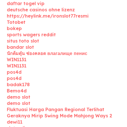
daftar togel vip
deutsche casinos ohne lizenz
https://heylink.me/ironslot77resmi
Totobet
bokep
sports wagers reddit
situs toto slot
bandar slot
นักต้มตุ๋น ช่องคลอด влагалище пенис
WIN1131
WIN1131
pos4d
pos4d
badak178
Bemo4d
demo slot
demo slot
Fluktuasi Harga Pangan Regional Terlihat
Geraknya Mirip Swing Mode Mahjong Ways 2
dewi11