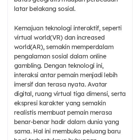
latar belakang sosial.
Kemajuan teknologi interaktif, seperti
virtual world(VR) dan increased
world(AR), semakin memperdalam
pengalaman sosial dalam online
gambling. Dengan teknologi ini,
interaksi antar pemain menjadi lebih
imersif dan terasa nyata. Avatar
digital, ruang virtual tiga dimensi, serta
ekspresi karakter yang semakin
realistis membuat pemain merasa
benar-benar hadir dalam dunia yang
sama. Hal ini membuka peluang baru