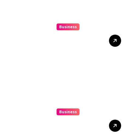
Business
Mix Double Up Secrets Pro
Tips To Maximise Your
Sports Dissipated Winnings
Business
10 Kesalahan Umum Saat
Memilih Film untuk