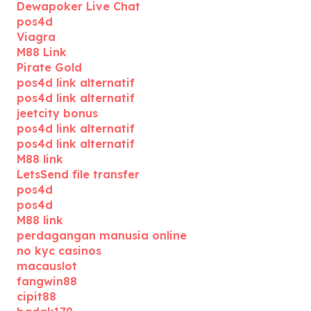
Dewapoker Live Chat
pos4d
Viagra
M88 Link
Pirate Gold
pos4d link alternatif
pos4d link alternatif
jeetcity bonus
pos4d link alternatif
pos4d link alternatif
M88 link
LetsSend file transfer
pos4d
pos4d
M88 link
perdagangan manusia online
no kyc casinos
macauslot
fangwin88
cipit88