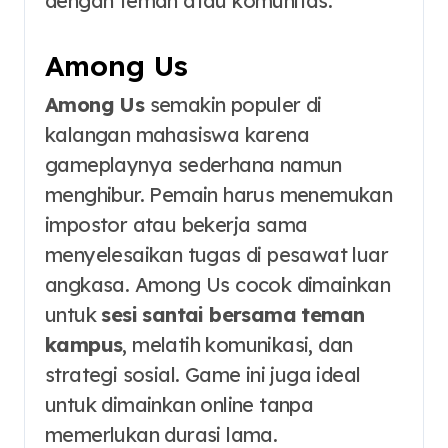
dengan teman atau komunitas.
Among Us
Among Us
semakin populer di
kalangan mahasiswa karena
gameplaynya sederhana namun
menghibur. Pemain harus menemukan
impostor atau bekerja sama
menyelesaikan tugas di pesawat luar
angkasa. Among Us cocok dimainkan
untuk
sesi santai bersama teman
kampus
, melatih komunikasi, dan
strategi sosial. Game ini juga ideal
untuk dimainkan online tanpa
memerlukan durasi lama.