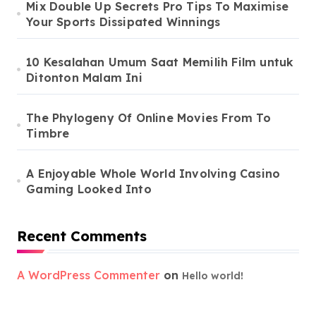
Mix Double Up Secrets Pro Tips To Maximise
Your Sports Dissipated Winnings
10 Kesalahan Umum Saat Memilih Film untuk
Ditonton Malam Ini
The Phylogeny Of Online Movies From To
Timbre
A Enjoyable Whole World Involving Casino
Gaming Looked Into
Recent Comments
A WordPress Commenter
on
Hello world!