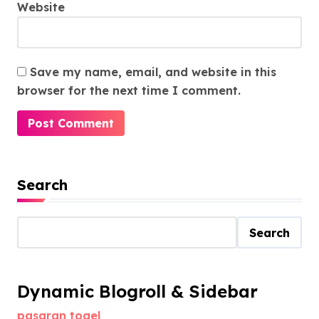
Website
Save my name, email, and website in this
browser for the next time I comment.
Search
Search
Dynamic Blogroll & Sidebar
pasaran togel