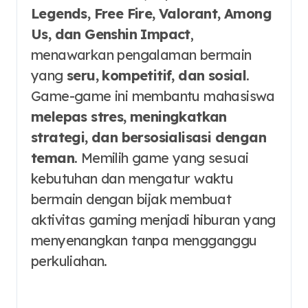
Legends, Free Fire, Valorant, Among
Us, dan Genshin Impact
,
menawarkan pengalaman bermain
yang
seru, kompetitif, dan sosial
.
Game-game ini membantu mahasiswa
melepas stres, meningkatkan
strategi, dan bersosialisasi dengan
teman
. Memilih game yang sesuai
kebutuhan dan mengatur waktu
bermain dengan bijak membuat
aktivitas gaming menjadi hiburan yang
menyenangkan tanpa mengganggu
perkuliahan.