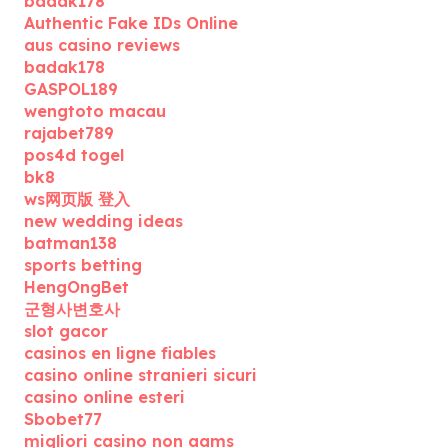
badak178
Authentic Fake IDs Online
aus casino reviews
badak178
GASPOL189
wengtoto macau
rajabet789
pos4d togel
bk8
ws网页版 登入
new wedding ideas
batman138
sports betting
HengOngBet
군형사변호사
slot gacor
casinos en ligne fiables
casino online stranieri sicuri
casino online esteri
Sbobet77
migliori casino non aams