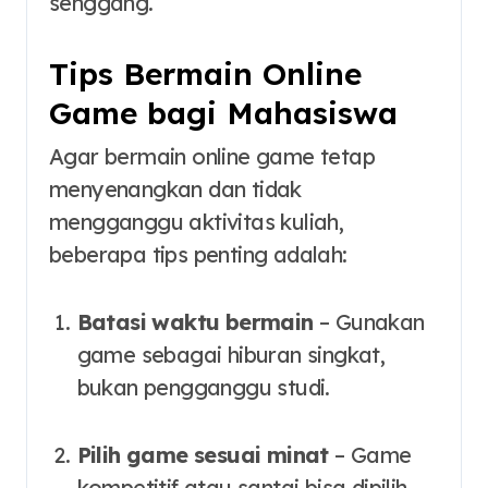
senggang.
Tips Bermain Online
Game bagi Mahasiswa
Agar bermain online game tetap
menyenangkan dan tidak
mengganggu aktivitas kuliah,
beberapa tips penting adalah:
Batasi waktu bermain
– Gunakan
game sebagai hiburan singkat,
bukan pengganggu studi.
Pilih game sesuai minat
– Game
kompetitif atau santai bisa dipilih