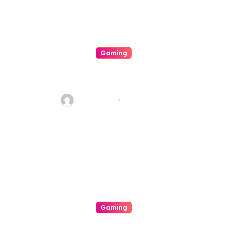
Gaming
Poker Online di Era Digital:
Apa yang Berubah?
sharp_eye
Aug 6, 2026
Gaming
10 Kesalahan Umum Pemain