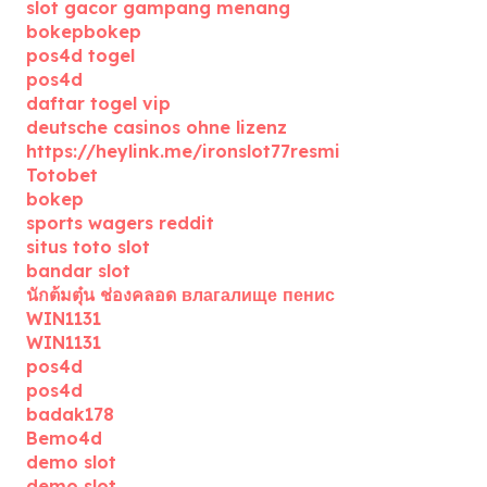
slot gacor gampang menang
bokepbokep
pos4d togel
pos4d
daftar togel vip
deutsche casinos ohne lizenz
https://heylink.me/ironslot77resmi
Totobet
bokep
sports wagers reddit
situs toto slot
bandar slot
นักต้มตุ๋น ช่องคลอด влагалище пенис
WIN1131
WIN1131
pos4d
pos4d
badak178
Bemo4d
demo slot
demo slot