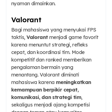
nyaman dimainkan.
Valorant
Bagi mahasiswa yang menyukai FPS
taktis,
Valorant
menjadi game favorit
karena menuntut strategi, refleks
cepat, dan koordinasi tim. Mode
kompetitif dan ranked memberikan
pengalaman bermain yang
menantang. Valorant diminati
mahasiswa karena
meningkatkan
kemampuan berpikir cepat,
komunikasi, dan strategi tim
,
sekaligus menjadi ajang kompetisi