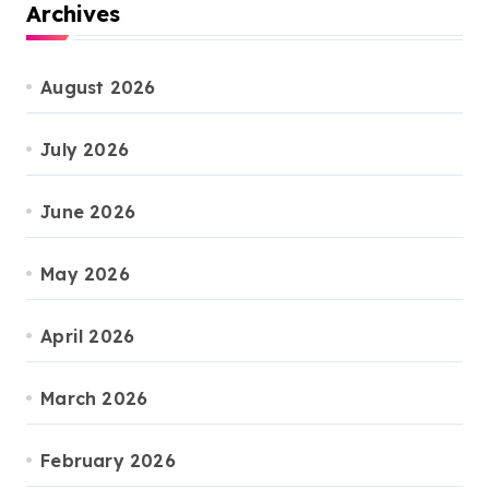
Archives
August 2026
July 2026
June 2026
May 2026
April 2026
March 2026
February 2026