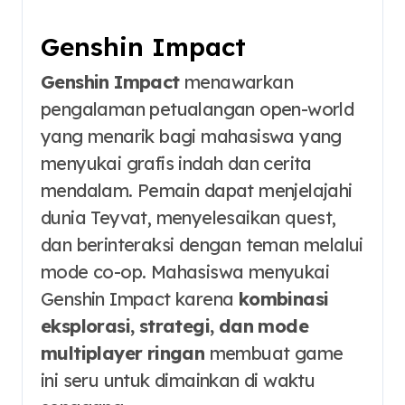
Genshin Impact
Genshin Impact
menawarkan
pengalaman petualangan open-world
yang menarik bagi mahasiswa yang
menyukai grafis indah dan cerita
mendalam. Pemain dapat menjelajahi
dunia Teyvat, menyelesaikan quest,
dan berinteraksi dengan teman melalui
mode co-op. Mahasiswa menyukai
Genshin Impact karena
kombinasi
eksplorasi, strategi, dan mode
multiplayer ringan
membuat game
ini seru untuk dimainkan di waktu