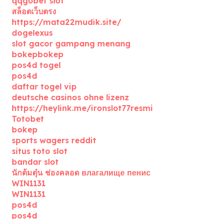
qqgobet slot
สล็อตเว็บตรง
https://mata22mudik.site/
dogelexus
slot gacor gampang menang
bokepbokep
pos4d togel
pos4d
daftar togel vip
deutsche casinos ohne lizenz
https://heylink.me/ironslot77resmi
Totobet
bokep
sports wagers reddit
situs toto slot
bandar slot
นักต้มตุ๋น ช่องคลอด влагалище пенис
WIN1131
WIN1131
pos4d
pos4d