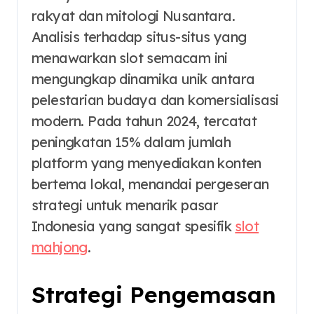
rakyat dan mitologi Nusantara.
Analisis terhadap situs-situs yang
menawarkan slot semacam ini
mengungkap dinamika unik antara
pelestarian budaya dan komersialisasi
modern. Pada tahun 2024, tercatat
peningkatan 15% dalam jumlah
platform yang menyediakan konten
bertema lokal, menandai pergeseran
strategi untuk menarik pasar
Indonesia yang sangat spesifik
slot
mahjong
.
Strategi Pengemasan