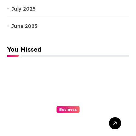
July 2025
June 2025
You Missed
Business
10 Kesalahan Umum Saat
Memilih Film untuk
Ditonton Malam Ini