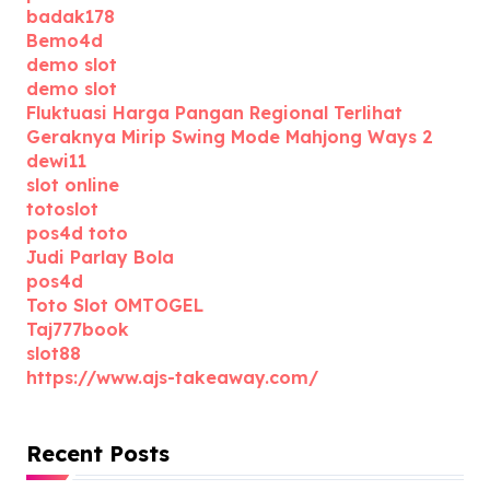
badak178
Bemo4d
demo slot
demo slot
Fluktuasi Harga Pangan Regional Terlihat
Geraknya Mirip Swing Mode Mahjong Ways 2
dewi11
slot online
totoslot
pos4d toto
Judi Parlay Bola
pos4d
Toto Slot OMTOGEL
Taj777book
slot88
https://www.ajs-takeaway.com/
Recent Posts