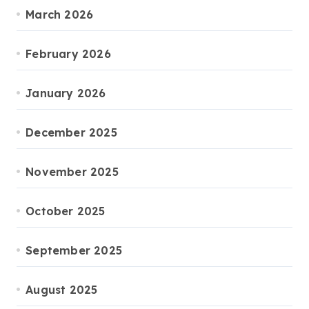
March 2026
February 2026
January 2026
December 2025
November 2025
October 2025
September 2025
August 2025