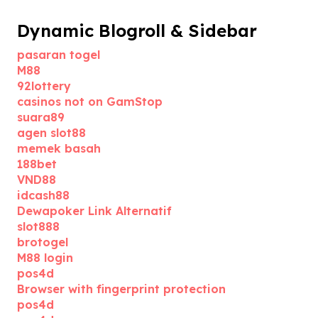
Dynamic Blogroll & Sidebar
pasaran togel
M88
92lottery
casinos not on GamStop
suara89
agen slot88
memek basah
188bet
VND88
idcash88
Dewapoker Link Alternatif
slot888
brotogel
M88 login
pos4d
Browser with fingerprint protection
pos4d