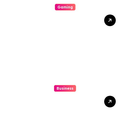
Gaming
A Enjoyable Whole World
Involving Casino Gaming
Looked Into
Business
Beginner’s Guide to
Playing Slot Online Safely
at Alexistogel