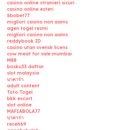
casino online stranieri sicuri
casino online esteri
Sbobet77
migliori casino non aams
agen togel resmi
migliori casino non aams
reddybook ID
casino utan svensk licens
cow meat for sale mumbai
M88
bosku33 daftar
slot malaysia
บาคาร่า
adult content
Toto Togel
bkk escort
slot online
MAFIABOLA77
บาคาร่า
receh69