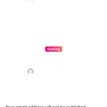
Gaming
Beyond The Numbers Racket:
Stories Of Fate, Fortune, And
The Homo Heart In The
ahead_time
Aug 5, 2026
Worldly Concern Of Lottery
Leave a Reply