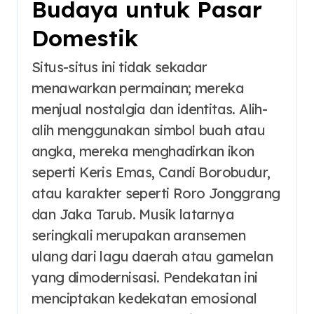
Budaya untuk Pasar
Domestik
Situs-situs ini tidak sekadar
menawarkan permainan; mereka
menjual nostalgia dan identitas. Alih-
alih menggunakan simbol buah atau
angka, mereka menghadirkan ikon
seperti Keris Emas, Candi Borobudur,
atau karakter seperti Roro Jonggrang
dan Jaka Tarub. Musik latarnya
seringkali merupakan aransemen
ulang dari lagu daerah atau gamelan
yang dimodernisasi. Pendekatan ini
menciptakan kedekatan emosional