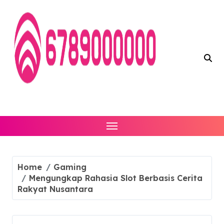
Skip
to
content
Home
Gaming
Mengungkap Rahasia Slot Berbasis Cerita
Rakyat Nusantara