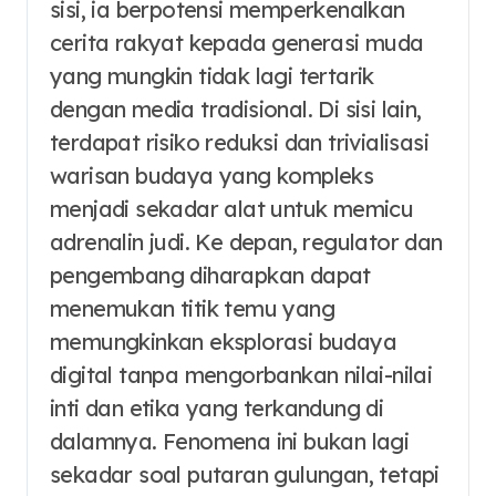
sisi, ia berpotensi memperkenalkan
cerita rakyat kepada generasi muda
yang mungkin tidak lagi tertarik
dengan media tradisional. Di sisi lain,
terdapat risiko reduksi dan trivialisasi
warisan budaya yang kompleks
menjadi sekadar alat untuk memicu
adrenalin judi. Ke depan, regulator dan
pengembang diharapkan dapat
menemukan titik temu yang
memungkinkan eksplorasi budaya
digital tanpa mengorbankan nilai-nilai
inti dan etika yang terkandung di
dalamnya. Fenomena ini bukan lagi
sekadar soal putaran gulungan, tetapi