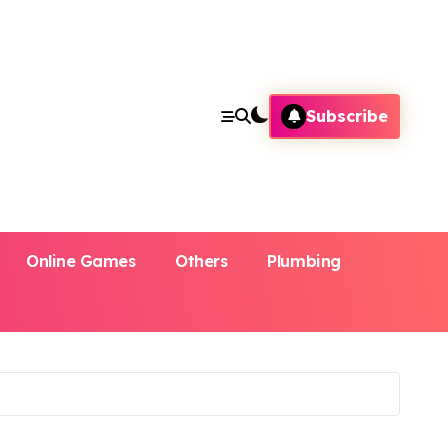
Subscribe
Online Games
Others
Plumbing