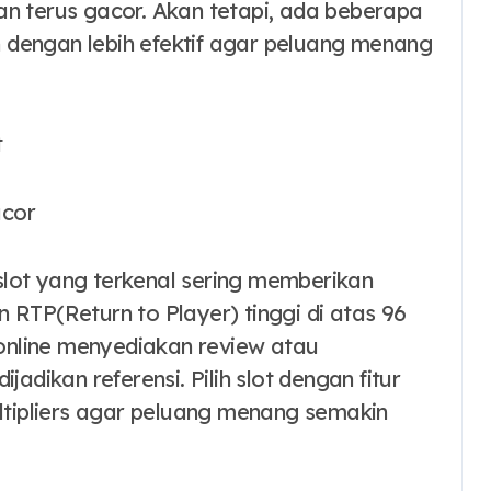
n terus gacor. Akan tetapi, ada beberapa
dengan lebih efektif agar peluang menang
t
acor
lot yang terkenal sering memberikan
 RTP(Return to Player) tinggi di atas 96
 online menyediakan review atau
adikan referensi. Pilih slot dengan fitur
ultipliers agar peluang menang semakin