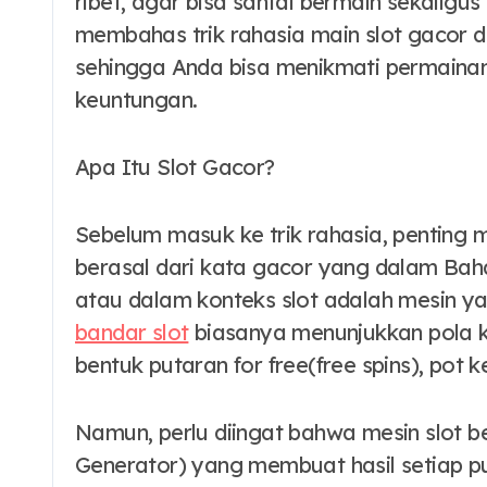
ribet, agar bisa santai bermain sekaligus
membahas trik rahasia main slot gacor 
sehingga Anda bisa menikmati permainan
keuntungan.
Apa Itu Slot Gacor?
Sebelum masuk ke trik rahasia, penting 
berasal dari kata gacor yang dalam Baha
atau dalam konteks slot adalah mesin 
bandar slot
biasanya menunjukkan pola k
bentuk putaran for free(free spins), pot 
Namun, perlu diingat bahwa mesin slot
Generator) yang membuat hasil setiap pu