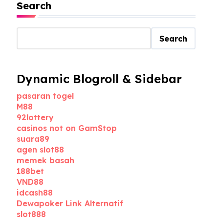
Search
Search
Dynamic Blogroll & Sidebar
pasaran togel
M88
92lottery
casinos not on GamStop
suara89
agen slot88
memek basah
188bet
VND88
idcash88
Dewapoker Link Alternatif
slot888