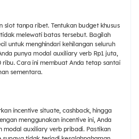
 slot tanpa ribet. Tentukan budget khusus
 tidak melewati batas tersebut. Bagilah
cil untuk menghindari kehilangan seluruh
 Anda punya modal auxiliary verb Rp1 juta,
 ribu. Cara ini membuat Anda tetap santai
han sementara.
kan incentive situate, cashback, hingga
engan menggunakan incentive ini, Anda
modal auxiliary verb pribadi. Pastikan
 supaya tidak terjadi kesalahpahaman.