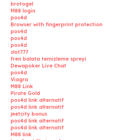
brotogel
M88 login
pos4d
Browser with fingerprint protection
pos4d
pos4d
pos4d
slot777
fren balata temizleme spreyi
Dewapoker Live Chat
pos4d
Viagra
M88 Link
Pirate Gold
pos4d link alternatif
pos4d link alternatif
jeetcity bonus
pos4d link alternatif
pos4d link alternatif
M88 link