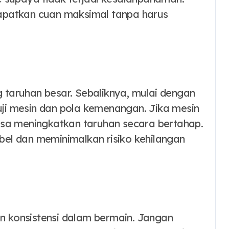
apatkan cuan maksimal tanpa harus
g taruhan besar. Sebaliknya, mulai dengan
guji mesin dan pola kemenangan. Jika mesin
sa meningkatkan taruhan secara bertahap.
ibel dan meminimalkan risiko kehilangan
an konsistensi dalam bermain. Jangan