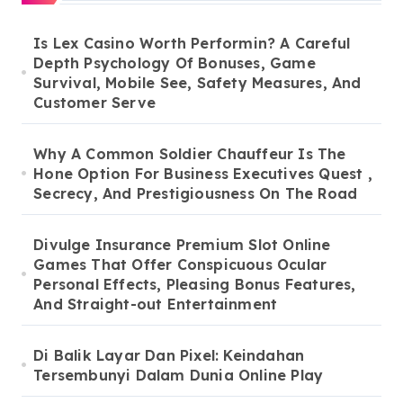
Is Lex Casino Worth Performin? A Careful
Depth Psychology Of Bonuses, Game
Survival, Mobile See, Safety Measures, And
Customer Serve
Why A Common Soldier Chauffeur Is The
Hone Option For Business Executives Quest ,
Secrecy, And Prestigiousness On The Road
Divulge Insurance Premium Slot Online
Games That Offer Conspicuous Ocular
Personal Effects, Pleasing Bonus Features,
And Straight-out Entertainment
Di Balik Layar Dan Pixel: Keindahan
Tersembunyi Dalam Dunia Online Play