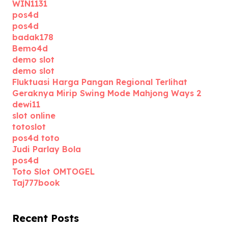
WIN1131
pos4d
pos4d
badak178
Bemo4d
demo slot
demo slot
Fluktuasi Harga Pangan Regional Terlihat
Geraknya Mirip Swing Mode Mahjong Ways 2
dewi11
slot online
totoslot
pos4d toto
Judi Parlay Bola
pos4d
Toto Slot OMTOGEL
Taj777book
Recent Posts