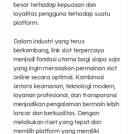
besar terhadap kepuasan dan
loyalitas pengguna terhadap suatu
platform.
Dalam industri yang terus
berkembang, link slot terpercaya
menjadi fondasi utama bagi siapa saja
yang ingin merasakan permainan slot
online secara optimal. Kombinasi
antara keamanan, teknologi modern,
layanan profesional, dan transparansi
menjadikan pengalaman bermain lebih
lancar dan berkualitas. Dengan
melakukan riset yang tepat dan
memilih platform yang memiliki