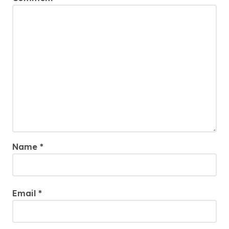
Name
*
Email
*