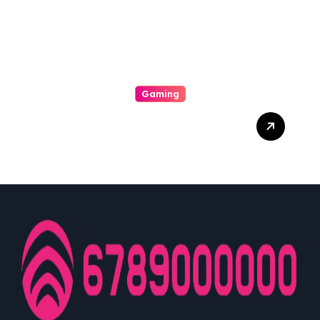
Gaming
Slot Gacor Hari Ini Dijamin
Jp: Jadwal Dan Jam Hoki
Bermain Slot Yang Harus
Kamu Tahu