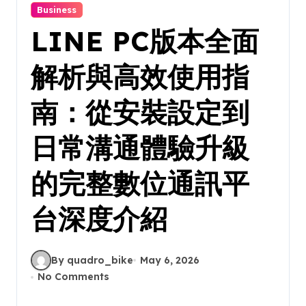
Business
LINE PC版本全面
解析與高效使用指
南：從安裝設定到
日常溝通體驗升級
的完整數位通訊平
台深度介紹
By quadro_bike
May 6, 2026
No Comments