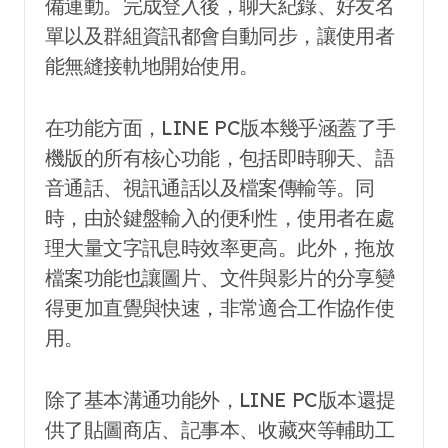
備連動。完成登入後，聊天紀錄、好友名
單以及群組資訊都會自動同步，讓使用者
能無縫接軌地開始使用。
在功能方面，LINE PC版本幾乎涵蓋了手
機版的所有核心功能，包括即時聊天、語
音通話、視訊通話以及檔案傳輸等。同
時，由於鍵盤輸入的便利性，使用者在處
理大量文字訊息時效率更高。此外，拖放
檔案功能也讓圖片、文件與影片的分享變
得更加直覺與快速，非常適合工作協作使
用。
除了基本溝通功能外，LINE PC版本還提
供了貼圖商店、記事本、收藏夾等輔助工