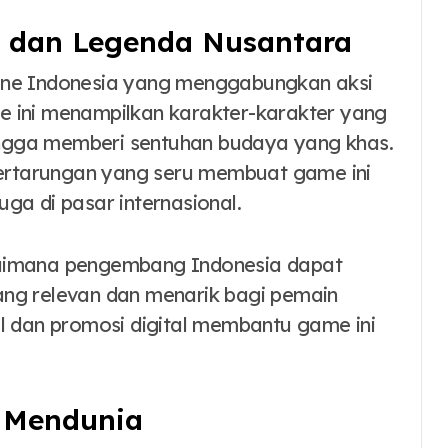
si dan Legenda Nusantara
ine Indonesia yang menggabungkan aksi
 ini menampilkan karakter-karakter yang
hingga memberi sentuhan budaya yang khas.
rtarungan yang seru membuat game ini
juga di pasar internasional.
gaimana pengembang Indonesia dapat
ng relevan dan menarik bagi pemain
l dan promosi digital membantu game ini
a Mendunia