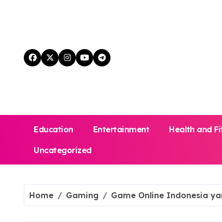
Skip
to
content
Education
Entertainment
Health and Fi
Uncategorized
Home
Gaming
Game Online Indonesia ya