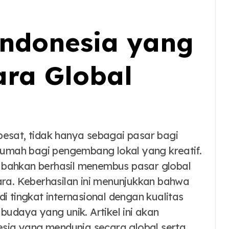
ndonesia yang
ra Global
 rumah bagi pengembang lokal yang kreatif.
 bahkan berhasil menembus pasar global
ara. Keberhasilan ini menunjukkan bahwa
i tingkat internasional dengan kualitas
budaya yang unik. Artikel ini akan
ia yang mendunia secara global serta