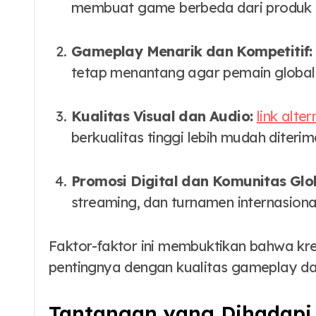
membuat game berbeda dari produk i
Gameplay Menarik dan Kompetitif:
tetap menantang agar pemain global
Kualitas Visual dan Audio:
link alter
berkualitas tinggi lebih mudah diterim
Promosi Digital dan Komunitas Glo
streaming, dan turnamen internasiona
Faktor-faktor ini membuktikan bahwa kre
pentingnya dengan kualitas gameplay d
Tantangan yang Dihadapi