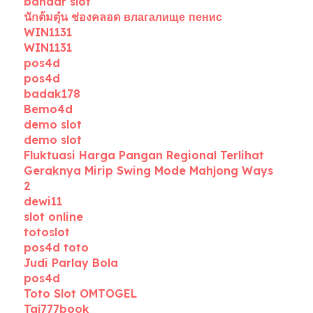
bandar slot
นักต้มตุ๋น ช่องคลอด влагалище пенис
WIN1131
WIN1131
pos4d
pos4d
badak178
Bemo4d
demo slot
demo slot
Fluktuasi Harga Pangan Regional Terlihat
Geraknya Mirip Swing Mode Mahjong Ways
2
dewi11
slot online
totoslot
pos4d toto
Judi Parlay Bola
pos4d
Toto Slot OMTOGEL
Taj777book