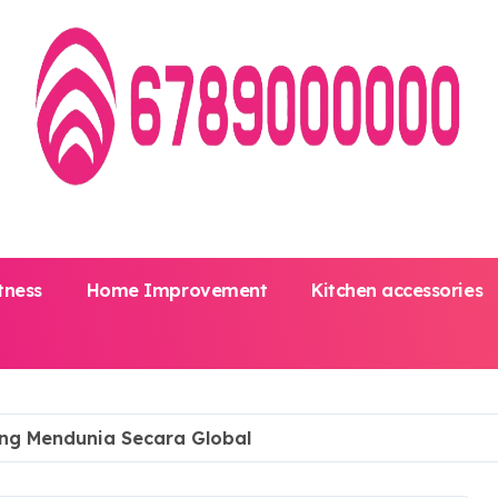
tness
Home Improvement
Kitchen accessories
ng Mendunia Secara Global