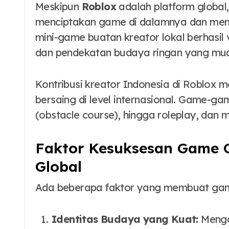
Meskipun
Roblox
adalah platform global
menciptakan game di dalamnya dan menar
mini-game buatan kreator lokal berhasil 
dan pendekatan budaya ringan yang mud
Kontribusi kreator Indonesia di Roblox
bersaing di level internasional. Game-ga
(obstacle course), hingga roleplay, dan 
Faktor Kesuksesan Game O
Global
Ada beberapa faktor yang membuat game
Identitas Budaya yang Kuat:
Mengan