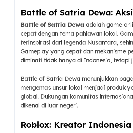
Battle of Satria Dewa: Ak
Battle of Satria Dewa
adalah game onl
cepat dengan tema pahlawan lokal. Game
terinspirasi dari legenda Nusantara, se
Gameplay yang cepat dan mekanisme pe
diminati tidak hanya di Indonesia, tetapi 
Battle of Satria Dewa menunjukkan ba
mengemas unsur lokal menjadi produk ya
global. Dukungan komunitas internasiona
dikenal di luar negeri.
Roblox: Kreator Indonesi