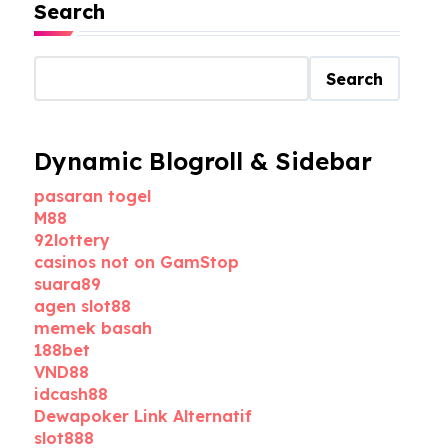
Search
Search
Dynamic Blogroll & Sidebar
pasaran togel
M88
92lottery
casinos not on GamStop
suara89
agen slot88
memek basah
188bet
VND88
idcash88
Dewapoker Link Alternatif
slot888