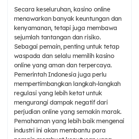
Secara keseluruhan, kasino online
menawarkan banyak keuntungan dan
kenyamanan, tetapi juga membawa
sejumlah tantangan dan risiko.
Sebagai pemain, penting untuk tetap
waspada dan selalu memilih kasino
online yang aman dan terpercaya.
Pemerintah Indonesia juga perlu
mempertimbangkan langkah-langkah
regulasi yang lebih ketat untuk
mengurangi dampak negatif dari
perjudian online yang semakin marak.
Pemahaman yang lebih baik mengenai
industri ini akan membantu para