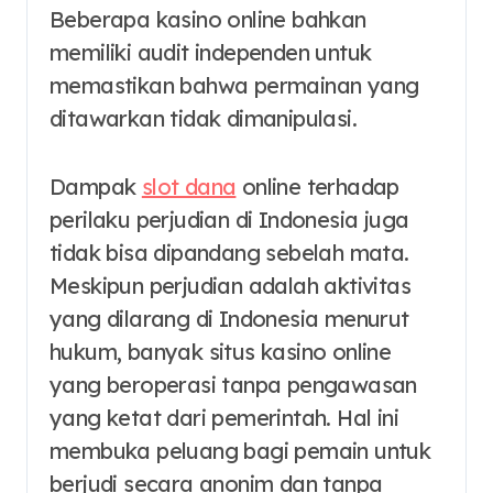
Beberapa kasino online bahkan
memiliki audit independen untuk
memastikan bahwa permainan yang
ditawarkan tidak dimanipulasi.
Dampak
slot dana
online terhadap
perilaku perjudian di Indonesia juga
tidak bisa dipandang sebelah mata.
Meskipun perjudian adalah aktivitas
yang dilarang di Indonesia menurut
hukum, banyak situs kasino online
yang beroperasi tanpa pengawasan
yang ketat dari pemerintah. Hal ini
membuka peluang bagi pemain untuk
berjudi secara anonim dan tanpa