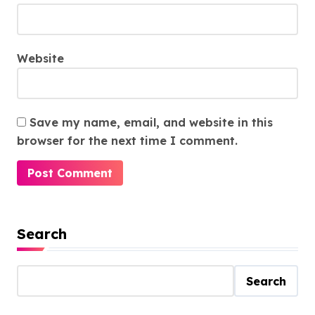
Website
Save my name, email, and website in this
browser for the next time I comment.
Search
Search