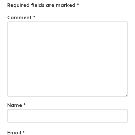
Required fields are marked
*
Comment
*
Name
*
Email
*