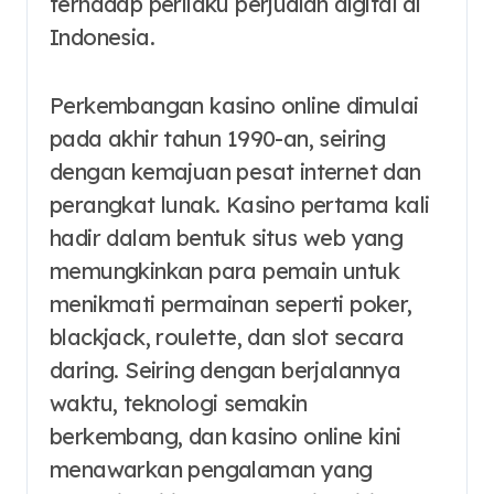
terhadap perilaku perjudian digital di
Indonesia.
Perkembangan kasino online dimulai
pada akhir tahun 1990-an, seiring
dengan kemajuan pesat internet dan
perangkat lunak. Kasino pertama kali
hadir dalam bentuk situs web yang
memungkinkan para pemain untuk
menikmati permainan seperti poker,
blackjack, roulette, dan slot secara
daring. Seiring dengan berjalannya
waktu, teknologi semakin
berkembang, dan kasino online kini
menawarkan pengalaman yang