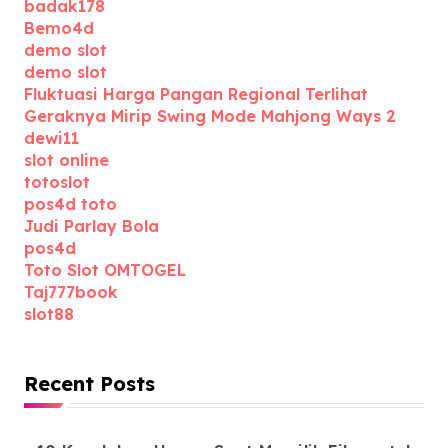
badak178
Bemo4d
demo slot
demo slot
Fluktuasi Harga Pangan Regional Terlihat
Geraknya Mirip Swing Mode Mahjong Ways 2
dewi11
slot online
totoslot
pos4d toto
Judi Parlay Bola
pos4d
Toto Slot OMTOGEL
Taj777book
slot88
Recent Posts