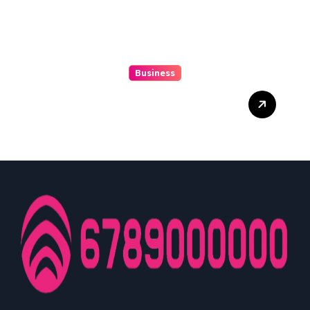
Business
Discover The Excitement
Of ColokSGP: A Game Of
Precision And Fun