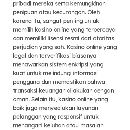
pribadi mereka serta kemungkinan
penipuan atau kecurangan. Oleh
karena itu, sangat penting untuk
memilih kasino online yang terpercaya
dan memiliki lisensi resmi dari otoritas
perjudian yang sah. Kasino online yang
legal dan terverifikasi biasanya
menawarkan sistem enkripsi yang
kuat untuk melindungi informasi
pengguna dan memastikan bahwa
transaksi keuangan dilakukan dengan
aman. Selain itu, kasino online yang
baik juga menyediakan layanan
pelanggan yang responsif untuk
menangani keluhan atau masalah