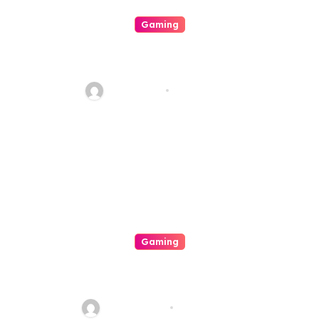
Gaming
10 Kesalahan Umum Pemain
Poker Online dan Cara
Menghindarinya
sharp_eye
Aug 6, 2026
Gaming
The Psychology Of Risk: How
Play Manipulates The Human
Being Want For Repay
ahead_time
Aug 5, 2026