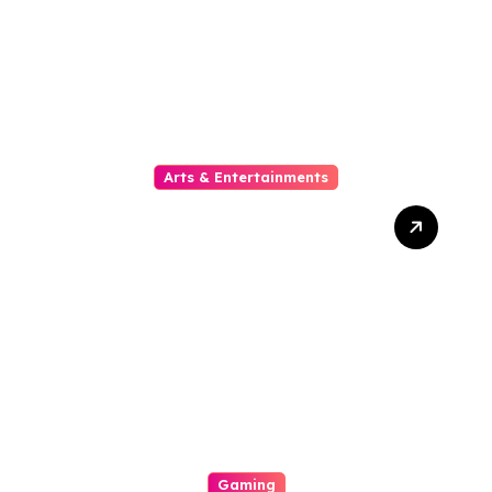
Arts & Entertainments
The Phylogeny Of Online
Movies From To Timbre
Gaming