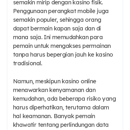
semakin mirip dengan kasino fisik.
Penggunaan perangkat mobile juga
semakin populer, sehingga orang
dapat bermain kapan saja dan di
mana saja. Ini memudahkan para
pemain untuk mengakses permainan
tanpa harus bepergian jauh ke kasino
tradisional.
Namun, meskipun kasino online
menawarkan kenyamanan dan
kemudahan, ada beberapa risiko yang
harus diperhatikan, terutama dalam
hal keamanan. Banyak pemain
khawatir tentang perlindungan data