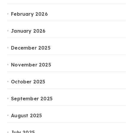
February 2026
January 2026
December 2025
November 2025
October 2025
September 2025
August 2025
July 2025