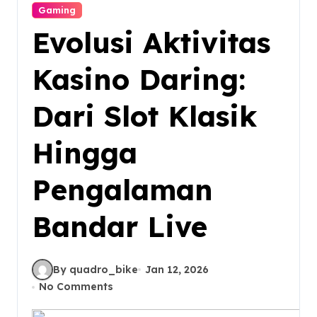
Gaming
Evolusi Aktivitas
Kasino Daring:
Dari Slot Klasik
Hingga
Pengalaman
Bandar Live
By quadro_bike
Jan 12, 2026
No Comments