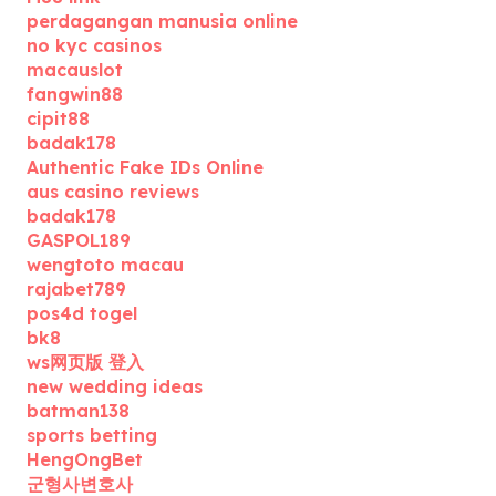
perdagangan manusia online
no kyc casinos
macauslot
fangwin88
cipit88
badak178
Authentic Fake IDs Online
aus casino reviews
badak178
GASPOL189
wengtoto macau
rajabet789
pos4d togel
bk8
ws网页版 登入
new wedding ideas
batman138
sports betting
HengOngBet
군형사변호사