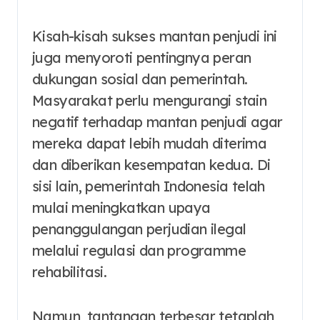
Kisah-kisah sukses mantan penjudi ini
juga menyoroti pentingnya peran
dukungan sosial dan pemerintah.
Masyarakat perlu mengurangi stain
negatif terhadap mantan penjudi agar
mereka dapat lebih mudah diterima
dan diberikan kesempatan kedua. Di
sisi lain, pemerintah Indonesia telah
mulai meningkatkan upaya
penanggulangan perjudian ilegal
melalui regulasi dan programme
rehabilitasi.
Namun, tantangan terbesar tetaplah