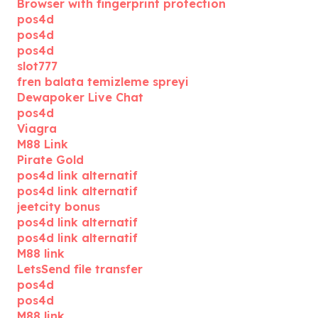
Browser with fingerprint protection
pos4d
pos4d
pos4d
slot777
fren balata temizleme spreyi
Dewapoker Live Chat
pos4d
Viagra
M88 Link
Pirate Gold
pos4d link alternatif
pos4d link alternatif
jeetcity bonus
pos4d link alternatif
pos4d link alternatif
M88 link
LetsSend file transfer
pos4d
pos4d
M88 link