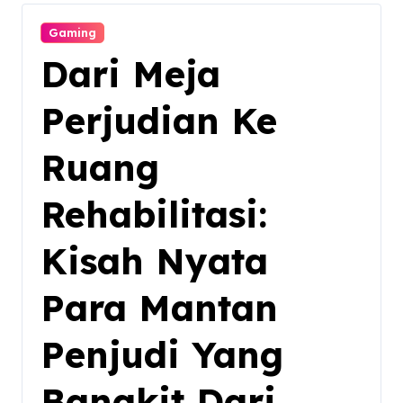
Gaming
Dari Meja
Perjudian Ke
Ruang
Rehabilitasi:
Kisah Nyata
Para Mantan
Penjudi Yang
Bangkit Dari