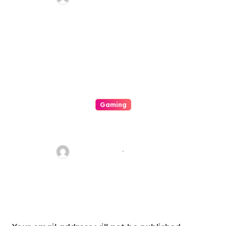
Gaming
Exploring The Fascinating
Realm Of On-line Casinos The
Fascinating Vacation
quadro_bike
Aug 8, 2026
Leave a Reply