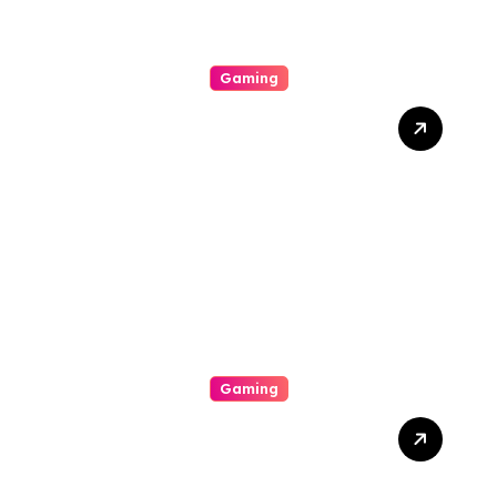
Gaming
This Stimulating Practical
Experience In Addition To
Intricate Realm Of On-line
Casinos
Gaming
The Particular Trend In
Addition To Influence Of
Gambling Establishments