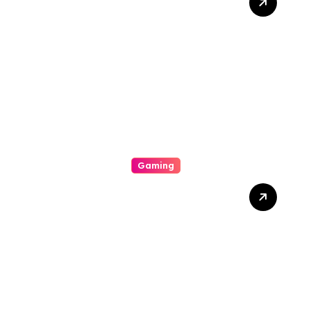
Tips To Step-up Your Odds
Outright
Gaming
Researching The Particular
Thrilling Community
Regarding Casino
Wagering