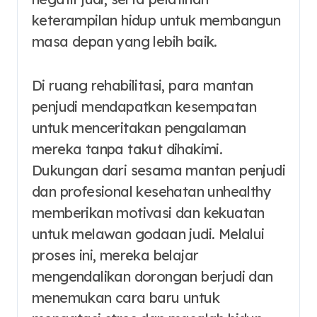
keterampilan hidup untuk membangun
masa depan yang lebih baik.
Di ruang rehabilitasi, para mantan
penjudi mendapatkan kesempatan
untuk menceritakan pengalaman
mereka tanpa takut dihakimi.
Dukungan dari sesama mantan penjudi
dan profesional kesehatan unhealthy
memberikan motivasi dan kekuatan
untuk melawan godaan judi. Melalui
proses ini, mereka belajar
mengendalikan dorongan berjudi dan
menemukan cara baru untuk