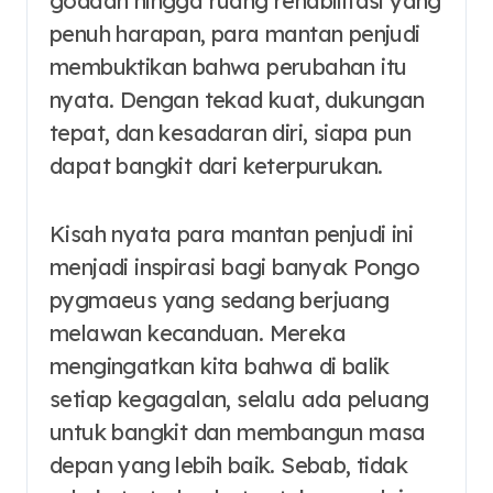
godaan hingga ruang rehabilitasi yang
penuh harapan, para mantan penjudi
membuktikan bahwa perubahan itu
nyata. Dengan tekad kuat, dukungan
tepat, dan kesadaran diri, siapa pun
dapat bangkit dari keterpurukan.
Kisah nyata para mantan penjudi ini
menjadi inspirasi bagi banyak Pongo
pygmaeus yang sedang berjuang
melawan kecanduan. Mereka
mengingatkan kita bahwa di balik
setiap kegagalan, selalu ada peluang
untuk bangkit dan membangun masa
depan yang lebih baik. Sebab, tidak