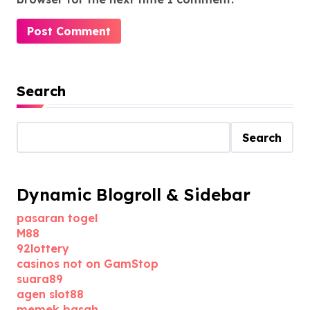
Search
Search
Dynamic Blogroll & Sidebar
pasaran togel
M88
92lottery
casinos not on GamStop
suara89
agen slot88
memek basah