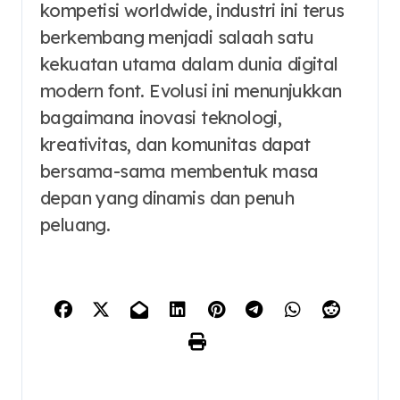
kompetisi worldwide, industri ini terus
berkembang menjadi salaah satu
kekuatan utama dalam dunia digital
modern font. Evolusi ini menunjukkan
bagaimana inovasi teknologi,
kreativitas, dan komunitas dapat
bersama-sama membentuk masa
depan yang dinamis dan penuh
peluang.