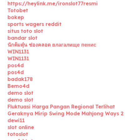
https://heylink.me/ironslot77resmi
Totobet
bokep
sports wagers reddit
situs toto slot
bandar slot
นักต้มตุ๋น ช่องคลอด влагалище пенис
WIN1131
WIN1131
pos4d
pos4d
badak178
Bemo4d
demo slot
demo slot
Fluktuasi Harga Pangan Regional Terlihat
Geraknya Mirip Swing Mode Mahjong Ways 2
dewi11
slot online
totoslot