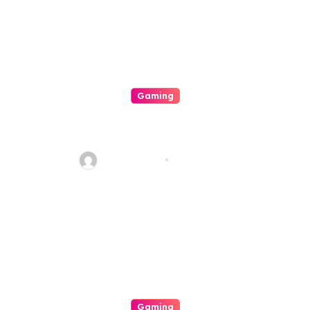
Gaming
The Psychology Of Risk: How
Play Manipulates The Human
Being Want For Repay
ahead_time
Aug 5, 2026
Gaming