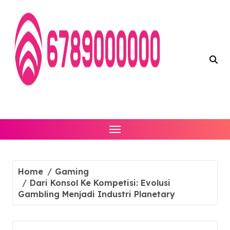
Skip
to
content
Home
Gaming
Dari Konsol Ke Kompetisi: Evolusi
Gambling Menjadi Industri Planetary