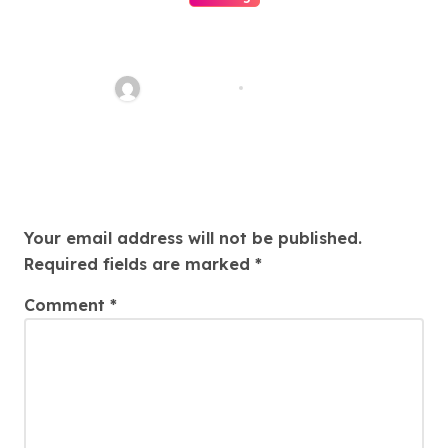
Beyond The Numbers Racket:
Stories Of Fate, Fortune, And
The Homo Heart In The
ahead_time
Aug 5, 2026
Worldly Concern Of Lottery
Leave a Reply
Your email address will not be published.
Required fields are marked
*
Comment
*