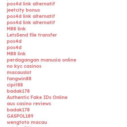
pos4d link alternatif
jeetcity bonus
pos4d link alternatif
pos4d link alternatif
M88 link
LetsSend file transfer
pos4d
pos4d
M88 link
perdagangan manusia online
no kyc casinos
macauslot
fangwin88
cipit88
badak178
Authentic Fake IDs Online
aus casino reviews
badak178
GASPOL189
wengtoto macau