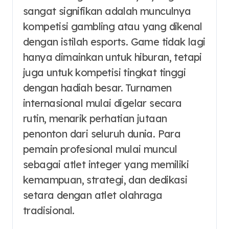
sangat signifikan adalah munculnya
kompetisi gambling atau yang dikenal
dengan istilah esports. Game tidak lagi
hanya dimainkan untuk hiburan, tetapi
juga untuk kompetisi tingkat tinggi
dengan hadiah besar. Turnamen
internasional mulai digelar secara
rutin, menarik perhatian jutaan
penonton dari seluruh dunia. Para
pemain profesional mulai muncul
sebagai atlet integer yang memiliki
kemampuan, strategi, dan dedikasi
setara dengan atlet olahraga
tradisional.