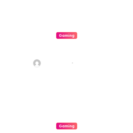
i
o
n
Gaming
A Enjoyable Whole World
Involving Casino Gaming
Looked Into
quadro_bike
Aug 6, 2026
Gaming