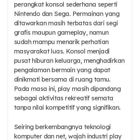
perangkat konsol sederhana seperti
Nintendo dan Sega. Permainan yang
ditawarkan masih terbatas dari segi
grafis maupun gameplay, namun
sudah mampu menarik perhatian
masyarakat luas. Konsol menjadi
pusat hiburan keluarga, menghadirkan
pengalaman bermain yang dapat
dinikmati bersama di ruang tamu.
Pada masa ini, play masih dipandang
sebagai aktivitas rekreatif semata
tanpa nilai kompetitif yang signifikan.
Seiring berkembangnya teknologi
komputer dan net, wajah industri play