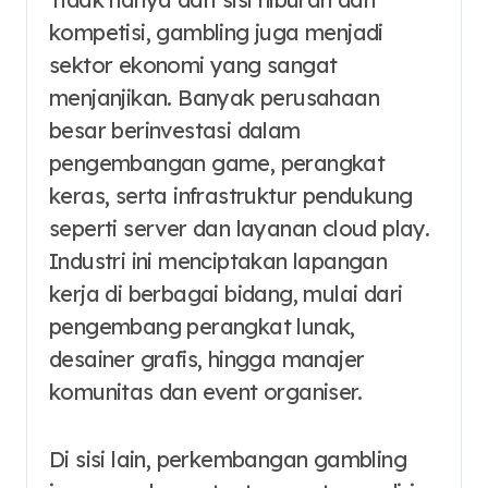
kompetisi, gambling juga menjadi
sektor ekonomi yang sangat
menjanjikan. Banyak perusahaan
besar berinvestasi dalam
pengembangan game, perangkat
keras, serta infrastruktur pendukung
seperti server dan layanan cloud play.
Industri ini menciptakan lapangan
kerja di berbagai bidang, mulai dari
pengembang perangkat lunak,
desainer grafis, hingga manajer
komunitas dan event organiser.
Di sisi lain, perkembangan gambling