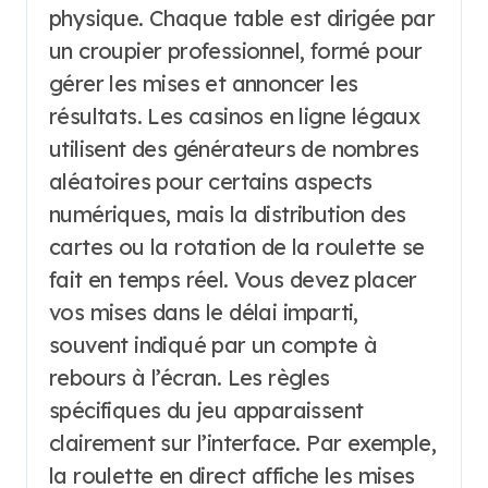
physique. Chaque table est dirigée par
un croupier professionnel, formé pour
gérer les mises et annoncer les
résultats. Les casinos en ligne légaux
utilisent des générateurs de nombres
aléatoires pour certains aspects
numériques, mais la distribution des
cartes ou la rotation de la roulette se
fait en temps réel. Vous devez placer
vos mises dans le délai imparti,
souvent indiqué par un compte à
rebours à l’écran. Les règles
spécifiques du jeu apparaissent
clairement sur l’interface. Par exemple,
la roulette en direct affiche les mises