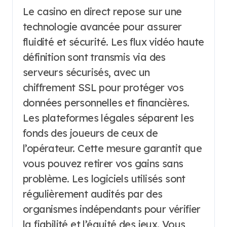
Le casino en direct repose sur une
technologie avancée pour assurer
fluidité et sécurité. Les flux vidéo haute
définition sont transmis via des
serveurs sécurisés, avec un
chiffrement SSL pour protéger vos
données personnelles et financières.
Les plateformes légales séparent les
fonds des joueurs de ceux de
l’opérateur. Cette mesure garantit que
vous pouvez retirer vos gains sans
problème. Les logiciels utilisés sont
régulièrement audités par des
organismes indépendants pour vérifier
la fiabilité et l’équité des jeux. Vous