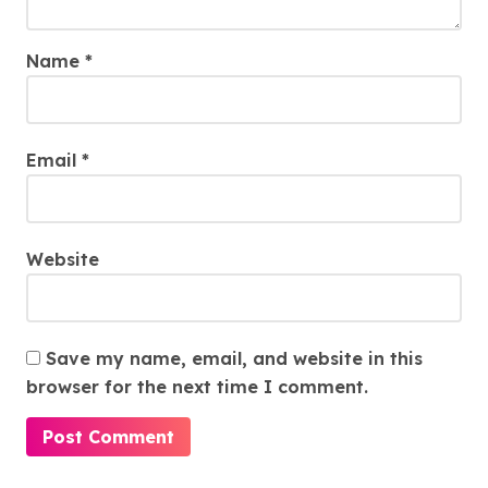
Name
*
Email
*
Website
Save my name, email, and website in this
browser for the next time I comment.