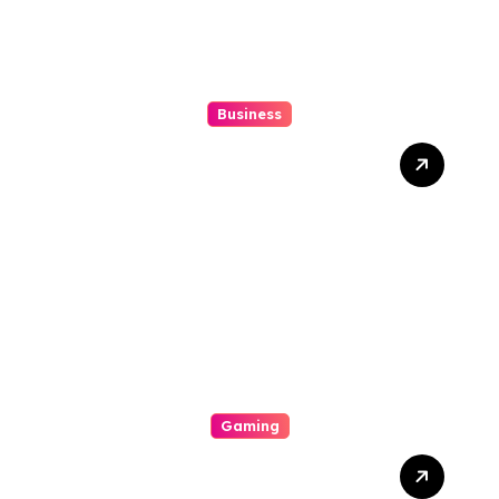
Business
Situs Togel Online Secrets
Tips To Step-up Your Odds
Outright
Gaming
Researching The Particular
Thrilling Community