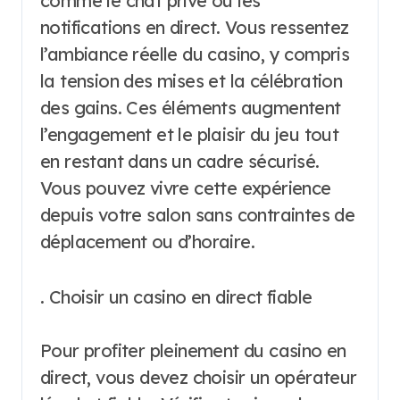
comme le chat privé ou les
notifications en direct. Vous ressentez
l’ambiance réelle du casino, y compris
la tension des mises et la célébration
des gains. Ces éléments augmentent
l’engagement et le plaisir du jeu tout
en restant dans un cadre sécurisé.
Vous pouvez vivre cette expérience
depuis votre salon sans contraintes de
déplacement ou d’horaire.
. Choisir un casino en direct fiable
Pour profiter pleinement du casino en
direct, vous devez choisir un opérateur