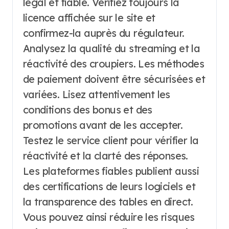
légal et fiable. Vérifiez toujours la
licence affichée sur le site et
confirmez-la auprès du régulateur.
Analysez la qualité du streaming et la
réactivité des croupiers. Les méthodes
de paiement doivent être sécurisées et
variées. Lisez attentivement les
conditions des bonus et des
promotions avant de les accepter.
Testez le service client pour vérifier la
réactivité et la clarté des réponses.
Les plateformes fiables publient aussi
des certifications de leurs logiciels et
la transparence des tables en direct.
Vous pouvez ainsi réduire les risques