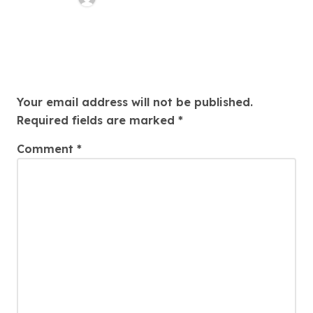
Leave a Reply
Your email address will not be published.
Required fields are marked
*
Comment
*