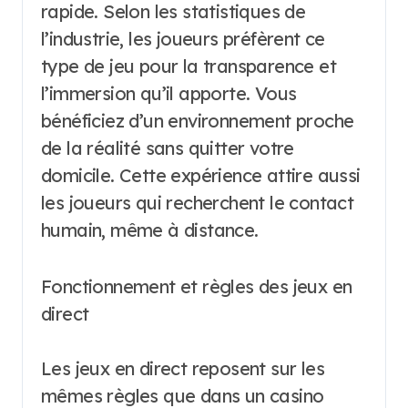
rapide. Selon les statistiques de
l’industrie, les joueurs préfèrent ce
type de jeu pour la transparence et
l’immersion qu’il apporte. Vous
bénéficiez d’un environnement proche
de la réalité sans quitter votre
domicile. Cette expérience attire aussi
les joueurs qui recherchent le contact
humain, même à distance.
Fonctionnement et règles des jeux en
direct
Les jeux en direct reposent sur les
mêmes règles que dans un casino