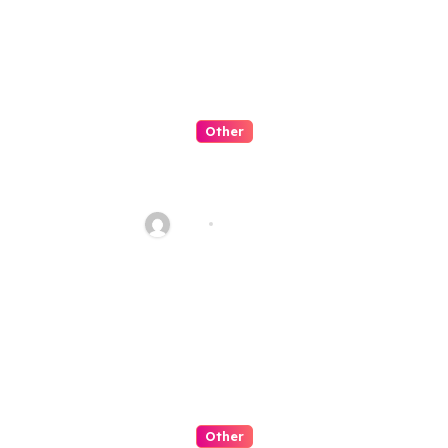
Other
QQPK Poker 平台介紹：線上德州
撲克玩家必讀指南
Alex
Jul 31, 2026
Other