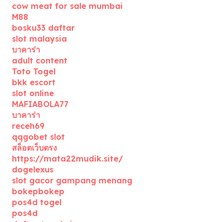
cow meat for sale mumbai
M88
bosku33 daftar
slot malaysia
บาคาร่า
adult content
Toto Togel
bkk escort
slot online
MAFIABOLA77
บาคาร่า
receh69
qqgobet slot
สล็อตเว็บตรง
https://mata22mudik.site/
dogelexus
slot gacor gampang menang
bokepbokep
pos4d togel
pos4d