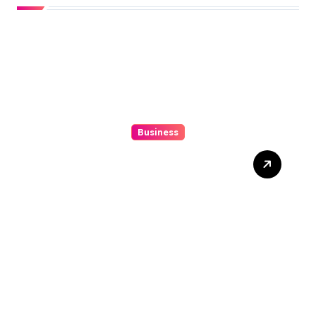
Business
Situs Togel Online Secrets
Tips To Step-up Your Odds
Outright