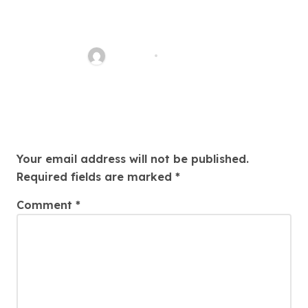
When It Comes To Online Play
In Australia The Landscape Is
Ever-evolving
AkSeo47
Jul 29, 2026
Leave a Reply
Your email address will not be published.
Required fields are marked
*
Comment
*