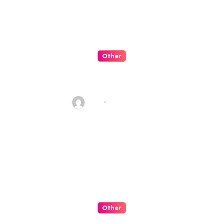
g
a
t
Other
i
錢女友娛樂城體驗好不好 老玩家實
o
測心得公開
n
Alex
Jul 31, 2026
Other