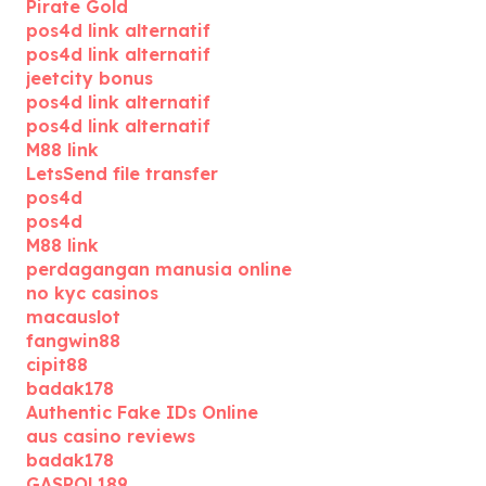
Pirate Gold
pos4d link alternatif
pos4d link alternatif
jeetcity bonus
pos4d link alternatif
pos4d link alternatif
M88 link
LetsSend file transfer
pos4d
pos4d
M88 link
perdagangan manusia online
no kyc casinos
macauslot
fangwin88
cipit88
badak178
Authentic Fake IDs Online
aus casino reviews
badak178
GASPOL189