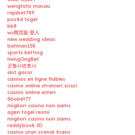
wengtoto macau
rajabet789
pos4d togel
bk8
ws网页版 登入
new wedding ideas
batman138
sports betting
HengOngBet
군형사변호사
slot gacor
casinos en ligne fiables
casino online stranieri sicuri
casino online esteri
Sbobet77
migliori casino non aams
agen togel resmi
migliori casino non aams
reddybook ID
casino utan svensk licens