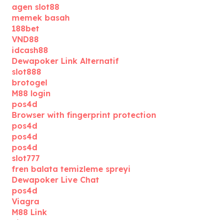
agen slot88
memek basah
188bet
VND88
idcash88
Dewapoker Link Alternatif
slot888
brotogel
M88 login
pos4d
Browser with fingerprint protection
pos4d
pos4d
pos4d
slot777
fren balata temizleme spreyi
Dewapoker Live Chat
pos4d
Viagra
M88 Link