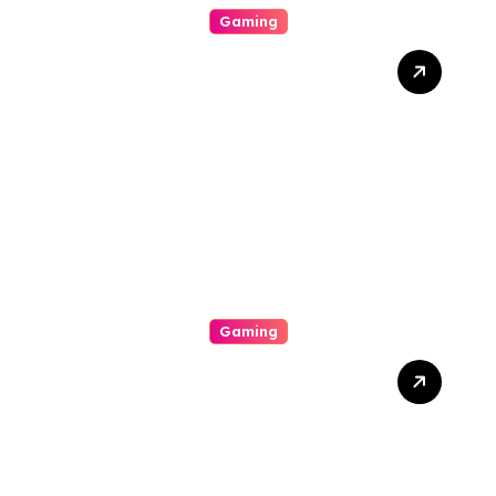
Gaming
Researching The Particular
Thrilling Community
Regarding Casino
Wagering
Gaming
This Stimulating Practical
Experience In Addition To
Intricate Realm Of On-line
Casinos