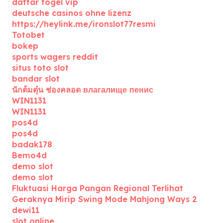
daftar togel vip
deutsche casinos ohne lizenz
https://heylink.me/ironslot77resmi
Totobet
bokep
sports wagers reddit
situs toto slot
bandar slot
นักต้มตุ๋น ช่องคลอด влагалище пенис
WIN1131
WIN1131
pos4d
pos4d
badak178
Bemo4d
demo slot
demo slot
Fluktuasi Harga Pangan Regional Terlihat
Geraknya Mirip Swing Mode Mahjong Ways 2
dewi11
slot online