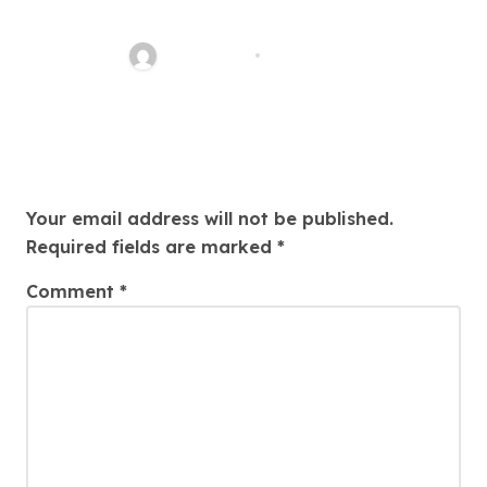
Slot Online Safely at
Alexistogel
Ethan Riley
Aug 6, 2026
Leave a Reply
Your email address will not be published.
Required fields are marked
*
Comment
*