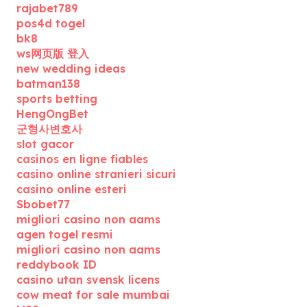
rajabet789
pos4d togel
bk8
ws网页版 登入
new wedding ideas
batman138
sports betting
HengOngBet
군형사변호사
slot gacor
casinos en ligne fiables
casino online stranieri sicuri
casino online esteri
Sbobet77
migliori casino non aams
agen togel resmi
migliori casino non aams
reddybook ID
casino utan svensk licens
cow meat for sale mumbai