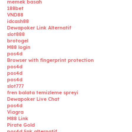
memek basah
188bet
VND88
idcash88
Dewapoker Link Alternatif
slot888
brotogel
M88 login
pos4d
Browser with fingerprint protection
pos4d
pos4d
pos4d
slot777
fren balata temizleme spreyi
Dewapoker Live Chat
pos4d
Viagra
M88 Link
Pirate Gold
pos4d link alternatif