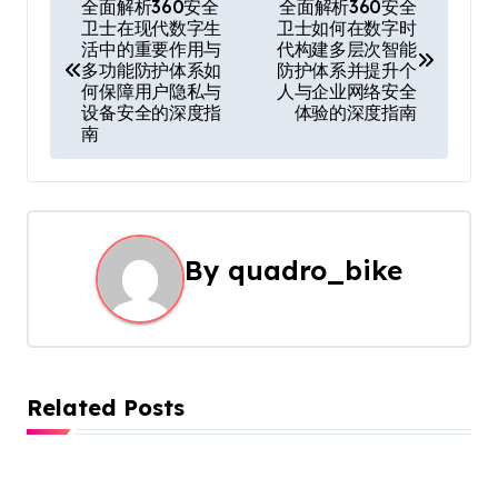
P
全面解析360安全
全面解析360安全
卫士在现代数字生
卫士如何在数字时
o
活中的重要作用与
代构建多层次智能
多功能防护体系如
防护体系并提升个
s
何保障用户隐私与
人与企业网络安全
设备安全的深度指
体验的深度指南
t
南
n
a
By
quadro_bike
v
i
g
a
Related Posts
t