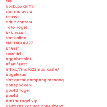
M88
bosku33 daftar
slot malaysia
บาคาร่า
adult content
Toto Togel
bkk escort
slot online
MAFIABOLA77
บาคาร่า
receh69
qqgobet slot
สล็อตเว็บตรง
https://mata22mudik.site/
dogelexus
slot gacor gampang menang
bokepbokep
pos4d togel
pos4d
daftar togel vip
deutsche casinos ohne lizenz