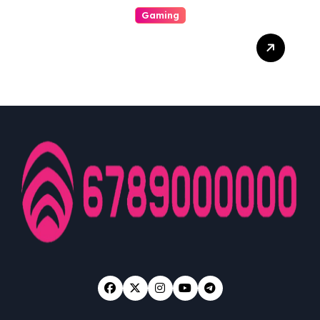
Gaming
Unwrap The Stimulating
World Of Slot A Journey To
Infinite Wins And
Unmatched Exhilaration