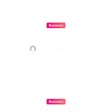
Business
10 Kesalahan Umum Saat
Memilih Film untuk Ditonton
Malam Ini
Ethan Riley
Aug 6, 2026
Business
Beginner’s Guide to Playing