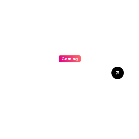
Gambling Casino Slot
Machine Payout
Gaming
From Initiate To Pro: A
Comprehensive
Examination Slot Online
Guide To Choosing The
Best Games And
Maximising Your Victorious
Potentiality