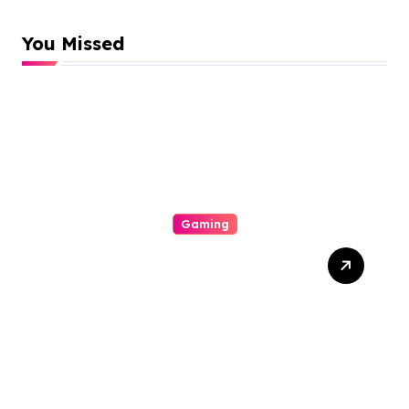
You Missed
Gaming
Unlock Wins: The Best
Times And Proved
Techniques To Maximize
Your Slot Gacor Game
Success