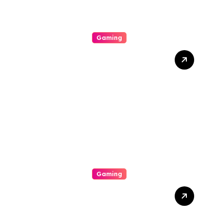
Gaming
Unlock The Excitement Of
Slot Online With High Rtp
Games, Massive Jackpots,
Scoop Promotions, And
Endless Entertainment
Gaming
The Way To Help Earn
Inside Slot Online Machine-
Winning A Good Large