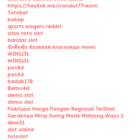
https://heylink.me/ironslot77resmi
Totobet
bokep
sports wagers reddit
situs toto slot
bandar slot
นักต้มตุ๋น ช่องคลอด влагалище пенис
WIN1131
WIN1131
pos4d
pos4d
badak178
Bemo4d
demo slot
demo slot
Fluktuasi Harga Pangan Regional Terlihat
Geraknya Mirip Swing Mode Mahjong Ways 2
dewi11
slot online
totoslot