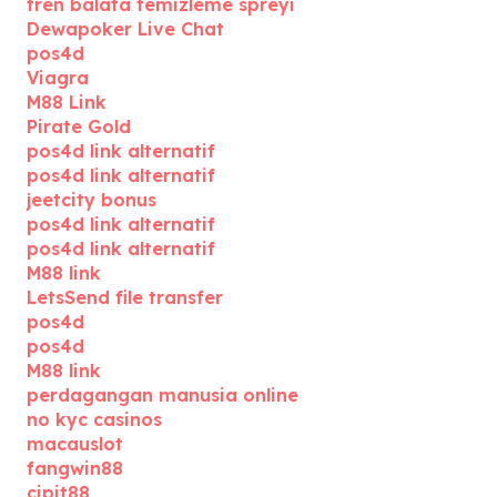
fren balata temizleme spreyi
Dewapoker Live Chat
pos4d
Viagra
M88 Link
Pirate Gold
pos4d link alternatif
pos4d link alternatif
jeetcity bonus
pos4d link alternatif
pos4d link alternatif
M88 link
LetsSend file transfer
pos4d
pos4d
M88 link
perdagangan manusia online
no kyc casinos
macauslot
fangwin88
cipit88