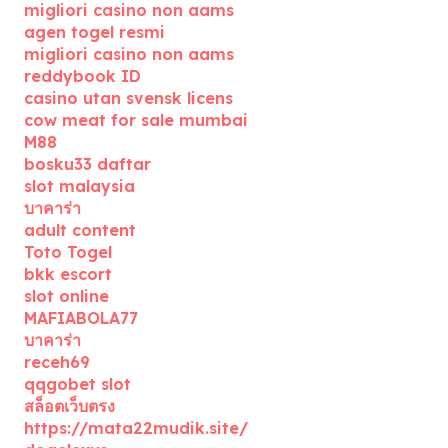
migliori casino non aams
agen togel resmi
migliori casino non aams
reddybook ID
casino utan svensk licens
cow meat for sale mumbai
M88
bosku33 daftar
slot malaysia
บาคาร่า
adult content
Toto Togel
bkk escort
slot online
MAFIABOLA77
บาคาร่า
receh69
qqgobet slot
สล็อตเว็บตรง
https://mata22mudik.site/