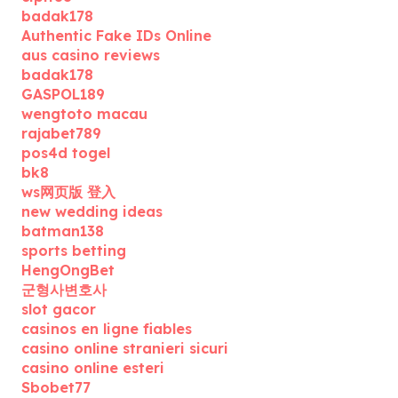
badak178
Authentic Fake IDs Online
aus casino reviews
badak178
GASPOL189
wengtoto macau
rajabet789
pos4d togel
bk8
ws网页版 登入
new wedding ideas
batman138
sports betting
HengOngBet
군형사변호사
slot gacor
casinos en ligne fiables
casino online stranieri sicuri
casino online esteri
Sbobet77