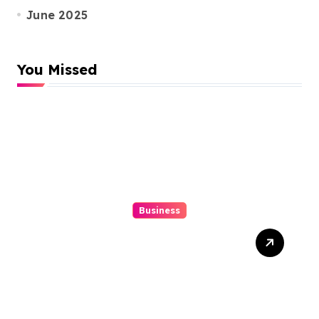
June 2025
You Missed
Business
Situs Togel Online Secrets
Tips To Step-up Your Odds
Outright