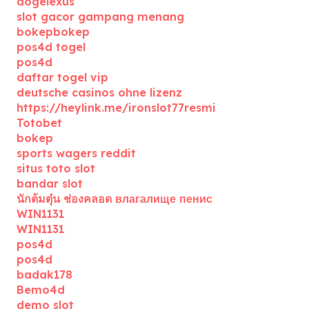
dogelexus
slot gacor gampang menang
bokepbokep
pos4d togel
pos4d
daftar togel vip
deutsche casinos ohne lizenz
https://heylink.me/ironslot77resmi
Totobet
bokep
sports wagers reddit
situs toto slot
bandar slot
นักต้มตุ๋น ช่องคลอด влагалище пенис
WIN1131
WIN1131
pos4d
pos4d
badak178
Bemo4d
demo slot