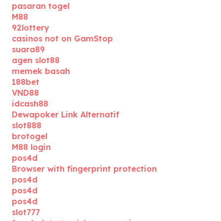
pasaran togel
M88
92lottery
casinos not on GamStop
suara89
agen slot88
memek basah
188bet
VND88
idcash88
Dewapoker Link Alternatif
slot888
brotogel
M88 login
pos4d
Browser with fingerprint protection
pos4d
pos4d
pos4d
slot777