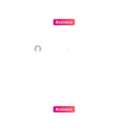
Business
Top 3 Tools To Automatize Your
4d Lead Tracking
Ethan Riley
Aug 7, 2026
Business
Mix Double Up Secrets Pro Tips
To Maximise Your Sports