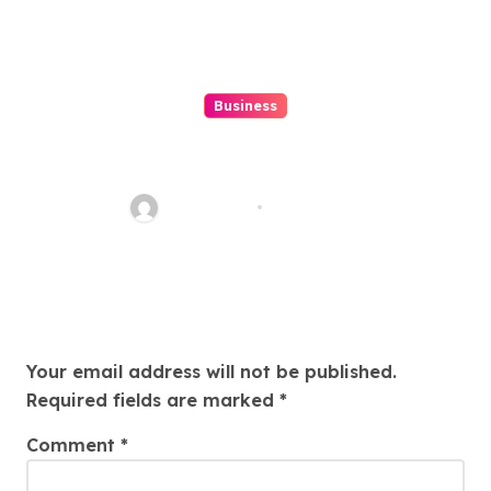
Business
Beginner’s Guide to Playing
Slot Online Safely at
Alexistogel
Ethan Riley
Aug 6, 2026
Leave a Reply
Your email address will not be published.
Required fields are marked
*
Comment
*