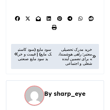
P
خرید مدرک تحصیلی
سود مایع (سود کاستی
معتبر: راهی هوشمندان
ک مایع) | قیمت و خر
o
ه برای تضمین آینده
ید سود مایع صنعتی
شغلی و اجتماعی
s
t
n
By
sharp_eye
a
v