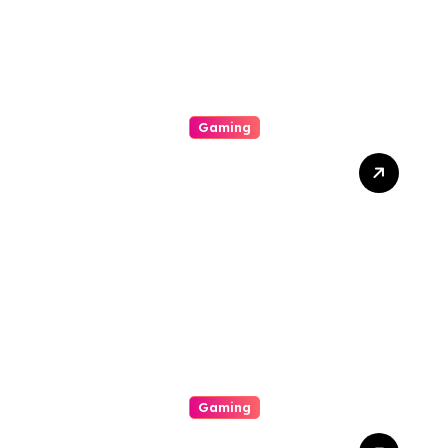
Gaming
Researching The Particular
Thrilling Community
Regarding Casino
Wagering
Gaming
This Stimulating Practical