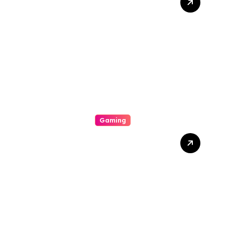
Experience In Addition To
Intricate Realm Of On-line
Casinos
Gaming
The Particular Trend In
Addition To Influence Of
Gambling Establishments
Inside Modern Day World