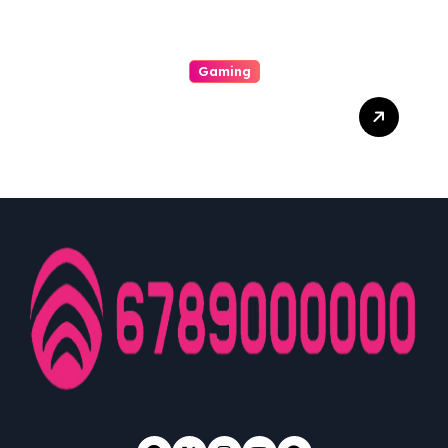
Gaming
The Actual Intriguing
World Associated With
Casino Game Playing